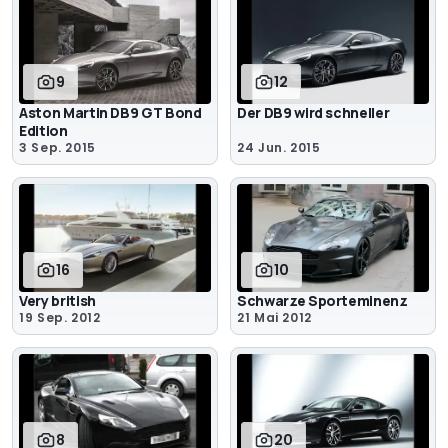
9
12
Aston Martin DB9 GT Bond
Der DB9 wird schneller
Edition
3 Sep. 2015
24 Jun. 2015
16
10
Very british
Schwarze Sporteminenz
19 Sep. 2012
21 Mai 2012
8
20