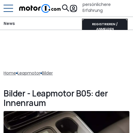
persönlichere
Erfahrung
News
REGISTRIEREN /
ANMELDEN
Home
Leapmotor
Bilder
Bilder - Leapmotor B05: der
Innenraum