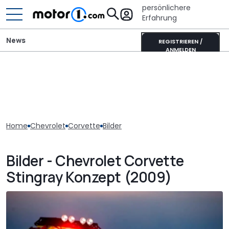
persönlichere
Erfahrung
News
REGISTRIEREN /
ANMELDEN
Home
Chevrolet
Corvette
Bilder
Bilder - Chevrolet Corvette
Stingray Konzept (2009)