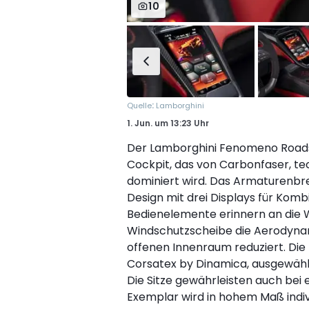
10
:
Quelle
Lamborghini
1. Jun.
um
13:23 Uhr
Der Lamborghini Fenomeno Roadst
Cockpit, das von Carbonfaser, te
dominiert wird. Das Armaturenbret
Design mit drei Displays für Komb
Bedienelemente erinnern an die W
Windschutzscheibe die Aerodynam
offenen Innenraum reduziert. Die
Corsatex by Dinamica, ausgewählt
Die Sitze gewährleisten auch bei
Exemplar wird in hohem Maß indivi