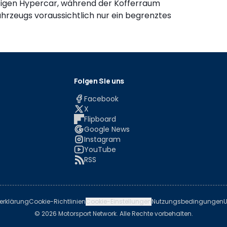
zigen Hypercar, während der Kofferraum
ahrzeugs voraussichtlich nur ein begrenztes
Folgen Sie uns
Facebook
X
Flipboard
Google News
Instagram
YouTube
RSS
erklärung
Cookie-Richtlinien
Cookie-Einstellungen
Nutzungsbedingungen
U
© 2026 Motorsport Network. Alle Rechte vorbehalten.