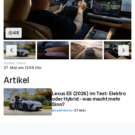
48
:
Quelle
Lexus
27. Mai
um
12:59 Uhr
Artikel
Lexus ES (2026) im Test: Elektro
oder Hybrid - was macht mehr
Sinn?
Einzeltests
-
27 Mai