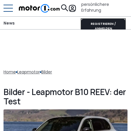
persönlichere
Erfahrung
News
REGISTRIEREN /
ANMELDEN
Home
Leapmotor
Bilder
Bilder - Leapmotor B10 REEV: der
Test