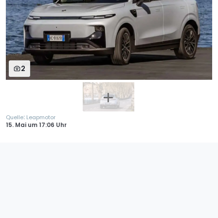
2
:
Quelle
Leapmotor
15. Mai
um
17:06 Uhr