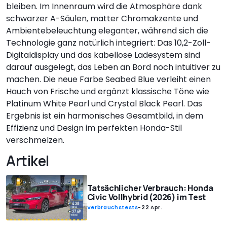
bleiben. Im Innenraum wird die Atmosphäre dank
schwarzer A-Säulen, matter Chromakzente und
Ambientebeleuchtung eleganter, während sich die
Technologie ganz natürlich integriert: Das 10,2-Zoll-
Digitaldisplay und das kabellose Ladesystem sind
darauf ausgelegt, das Leben an Bord noch intuitiver zu
machen. Die neue Farbe Seabed Blue verleiht einen
Hauch von Frische und ergänzt klassische Töne wie
Platinum White Pearl und Crystal Black Pearl. Das
Ergebnis ist ein harmonisches Gesamtbild, in dem
Effizienz und Design im perfekten Honda-Stil
verschmelzen.
Artikel
Tatsächlicher Verbrauch: Honda
Civic Vollhybrid (2026) im Test
Verbrauchstests
-
22 Apr.