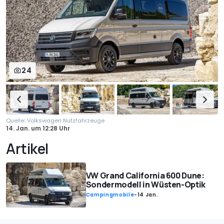
24
:
Quelle
Volkswagen Nutzfahrzeuge
14. Jan.
um
12:28 Uhr
Artikel
VW Grand California 600 Dune:
Sondermodell in Wüsten-Optik
Campingmobile
-
14 Jan.