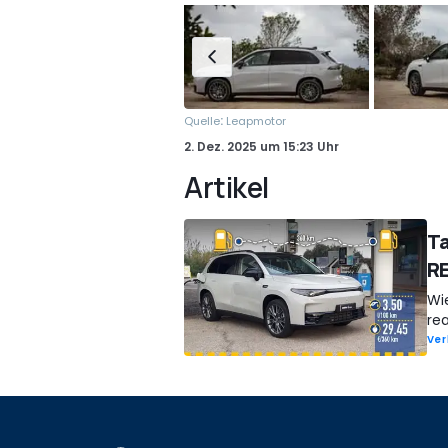
:
Quelle
Leapmotor
2. Dez. 2025
um
15:23 Uhr
Artikel
Ta
RE
Wi
re
Ver