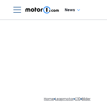
News
Home
Leapmotor
C10
Bilder