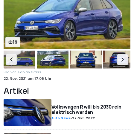
19
:
Bild von
Fabian Grass
22. Nov. 2021
um
17:06 Uhr
Artikel
Volkswagen R will bis 2030 rein
elektrisch werden
Auto News
-
27 Okt. 2022