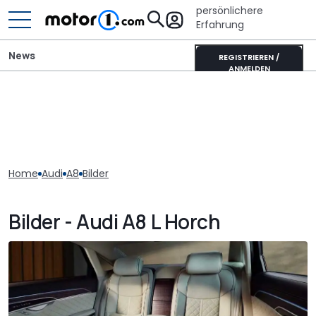
persönlichere
Erfahrung
News
REGISTRIEREN /
ANMELDEN
Home
Audi
A8
Bilder
Bilder - Audi A8 L Horch