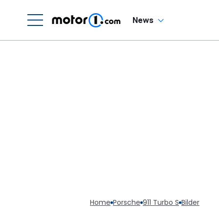
News
Home
Porsche
911 Turbo S
Bilder