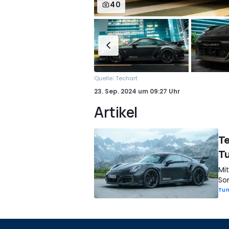
40
:
Quelle
Techart
23. Sep. 2024
um
09:27 Uhr
Artikel
Te
T
Mit
So
Tun