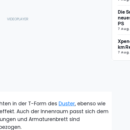
Die S
neues
PS
7 Aug.
Xpeng
km R
7 Aug.
chten in der T-Form des
Duster
, ebenso wie
leffekt. Auch der Innenraum passt sich dem
dungen und Armaturenbrett sind
 bezogen.