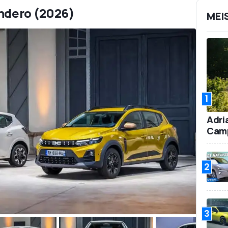
andero (2026)
MEI
1
Adri
Camp
2
3