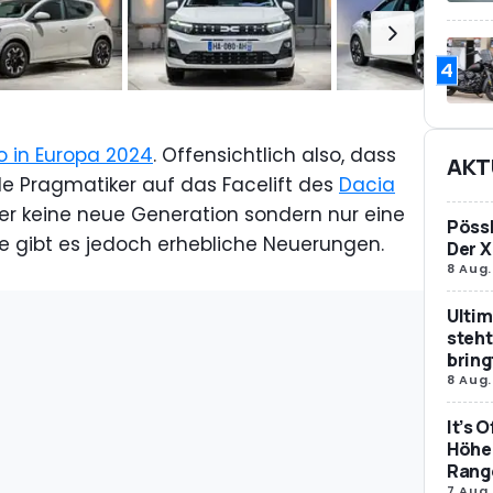
4
o in Europa 2024
. Offensichtlich also, dass
AKT
le Pragmatiker auf das Facelift des
Dacia
er keine neue Generation sondern nur eine
Pössl
e gibt es jedoch erhebliche Neuerungen.
Der X
8 Aug.
Ultim
steht
bring
8 Aug.
It’s 
Höher
Rang
7 Aug.