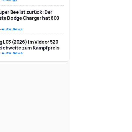
uper Bee ist zurück: Der
te Dodge Charger hat 600
-
Auto News
 L03 (2026) im Video: 520
eichweite zum Kampfpreis
-
Auto News