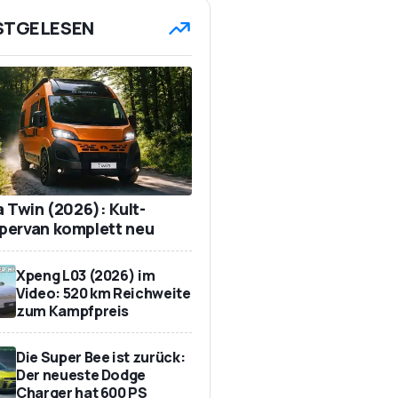
STGELESEN
a Twin (2026): Kult-
ervan komplett neu
Xpeng L03 (2026) im
Video: 520 km Reichweite
zum Kampfpreis
Die Super Bee ist zurück:
Der neueste Dodge
Charger hat 600 PS