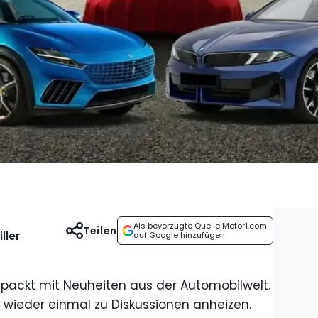
Als bevorzugte Quelle Motor1.com
Teilen
ller
auf Google hinzufügen
gepackt mit Neuheiten aus der Automobilwelt.
e wieder einmal zu Diskussionen anheizen.