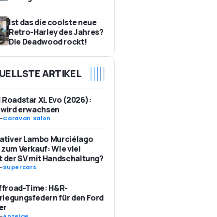
Ist das die coolste neue
Retro-Harley des Jahres?
Die Deadwood rockt!
UELLSTE ARTIKEL
 Roadstar XL Evo (2026):
 wird erwachsen
-
Caravan Salon
ativer Lambo Murciélago
 zum Verkauf: Wie viel
t der SV mit Handschaltung?
-
Supercars
Offroad-Time: H&R-
legungsfedern für den Ford
er
-
Anzeige