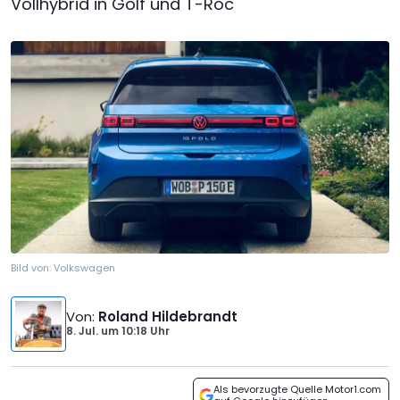
Vollhybrid in Golf und T-Roc
Bild von:
Volkswagen
Von
:
Roland Hildebrandt
8. Jul.
um
10:18 Uhr
Als bevorzugte Quelle Motor1.com