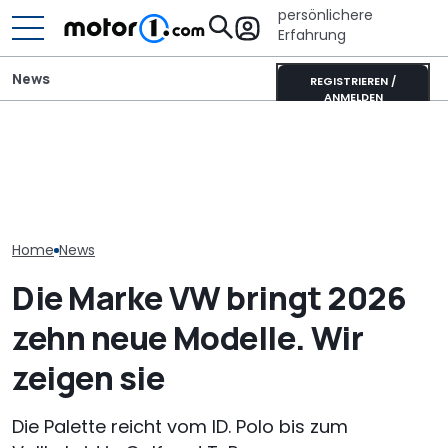
persönlichere
Erfahrung
News
REGISTRIEREN /
ANMELDEN
VW baut offiziellen 1.000-
Laika Kreos H 5109 MB: So
VW startet in 
PS-Golf mit Audi-
will der neue Luxus-
Vollhybrid-Ära
Fünfzylinder (Update)
Integrierte punkten
T-Roc im Vorv
Home
News
Die Marke VW bringt 2026
zehn neue Modelle. Wir
zeigen sie
Die Palette reicht vom ID. Polo bis zum