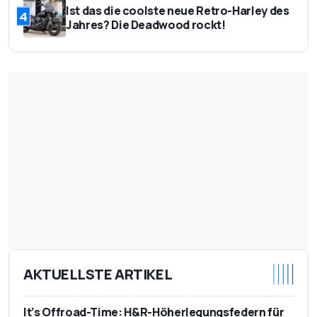
Ist das die coolste neue Retro-Harley des
4
Jahres? Die Deadwood rockt!
AKTUELLSTE ARTIKEL
It’s Offroad-Time: H&R-Höherlegungsfedern für