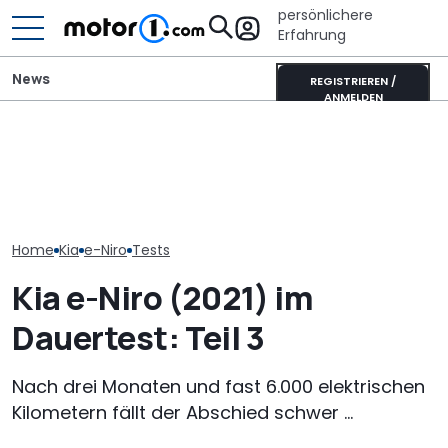
persönlichere
Erfahrung
News
REGISTRIEREN /
ANMELDEN
Kia EV4 Air (2026) im Test:
Adria Twin (2026): Kult-
Kia bringt 202
Der neue König der
Campervan komplett
neue Modelle. 
Kompakten?
neu
sie alle
Home
Kia
e-Niro
Tests
Kia e-Niro (2021) im
Dauertest: Teil 3
Nach drei Monaten und fast 6.000 elektrischen
Kilometern fällt der Abschied schwer ...