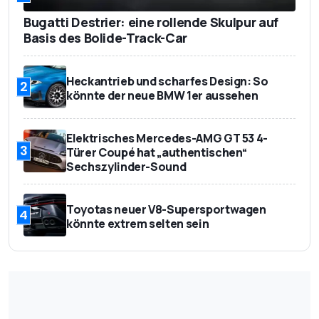
Dachreling)
Bugatti Destrier: eine rollende Skulpur auf
451 - 1.405 l
Kofferraumvolumen
Basis des Bolide-Track-Car
1.866 kg
Leergewicht
Heckantrieb und scharfes Design: So
2
418 kg
Zuladung
könnte der neue BMW 1er aussehen
42.790 Euro
Basispreis
Elektrisches Mercedes-AMG GT 53 4-
3
Türer Coupé hat „authentischen“
Sechszylinder-Sound
Toyotas neuer V8-Supersportwagen
4
könnte extrem selten sein