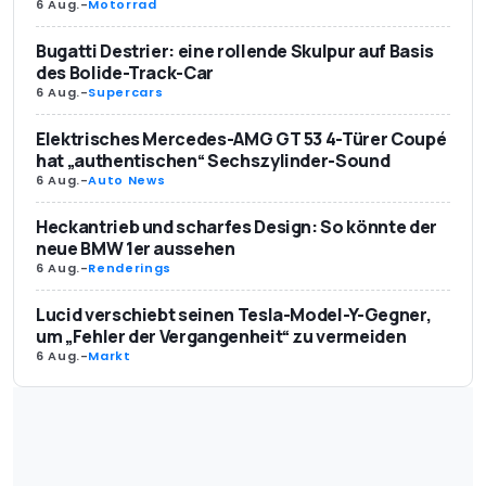
6 Aug.
-
Motorrad
Bugatti Destrier: eine rollende Skulpur auf Basis
des Bolide-Track-Car
6 Aug.
-
Supercars
Elektrisches Mercedes-AMG GT 53 4-Türer Coupé
hat „authentischen“ Sechszylinder-Sound
6 Aug.
-
Auto News
Heckantrieb und scharfes Design: So könnte der
neue BMW 1er aussehen
6 Aug.
-
Renderings
Lucid verschiebt seinen Tesla-Model-Y-Gegner,
um „Fehler der Vergangenheit“ zu vermeiden
6 Aug.
-
Markt