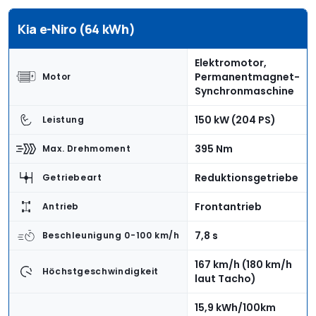
Kia e-Niro (64 kWh)
Elektromotor,
Permanentmagnet-
Motor
Synchronmaschine
150 kW (204 PS)
Leistung
395 Nm
Max. Drehmoment
Reduktionsgetriebe
Getriebeart
Frontantrieb
Antrieb
7,8 s
Beschleunigung 0-100 km/h
167 km/h (180 km/h
Höchstgeschwindigkeit
laut Tacho)
15,9 kWh/100km