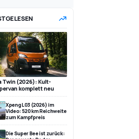
STGELESEN
a Twin (2026): Kult-
ervan komplett neu
Xpeng L03 (2026) im
Video: 520 km Reichweite
zum Kampfpreis
Die Super Bee ist zurück: