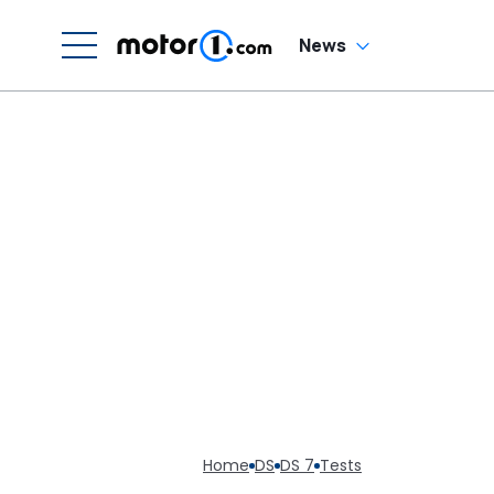
News
Home
DS
DS 7
Tests