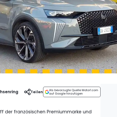
Als bevorzugte Quelle Motor1.com
chsenring
Teilen
auf Google hinzufügen
hiff der französischen Premiummarke und