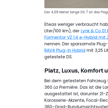
Der 4,59 Meter lange DS 7 ist das Fla
Etwas weniger verbraucht ha
Liter/100 km), der
Lynk & Co 01
Formentor VZ 1.4 e-Hybrid mit 
nennen. Der sparsamste Plug-
RAV4 Plug-in Hybrid
mit 3,25 Li
getestete DS.
Platz, Luxus, Komfort 
Bei dem getesteten Fahrzeug 
360
La Première.
Das ist die La
ausgestattet ist, darunter 21-
Karosserie-Akzente, Focal-Ele
360-Grad-Rundumsichtsystem 