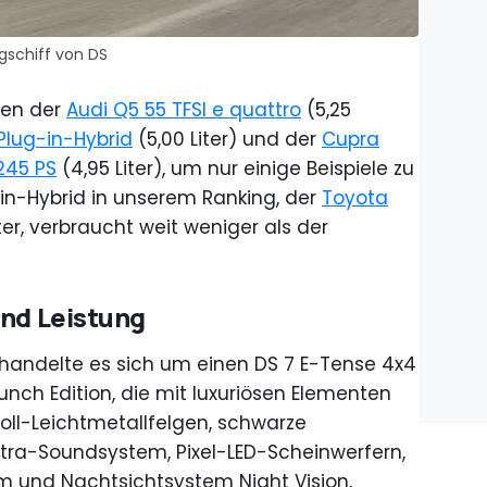
ggschiff von DS
ben der
Audi Q5 55 TFSI e quattro
(5,25
 Plug-in-Hybrid
(5,00 Liter) und der
Cupra
245 PS
(4,95 Liter), um nur einige Beispiele zu
in-Hybrid in unserem Ranking, der
Toyota
ter, verbraucht weit weniger als der
und Leistung
handelte es sich um einen DS 7 E-Tense 4x4
unch Edition, die mit luxuriösen Elementen
Zoll-Leichtmetallfelgen, schwarze
ctra-Soundsystem, Pixel-LED-Scheinwerfern,
und Nachtsichtsystem Night Vision,