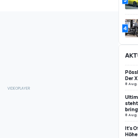
4
AKT
Pössl
Der X
8 Aug.
Ultim
steht
bring
8 Aug.
It’s 
Höher