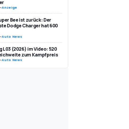
er
-
Anzeige
uper Bee ist zurück: Der
te Dodge Charger hat 600
-
Auto News
 L03 (2026) im Video: 520
eichweite zum Kampfpreis
-
Auto News