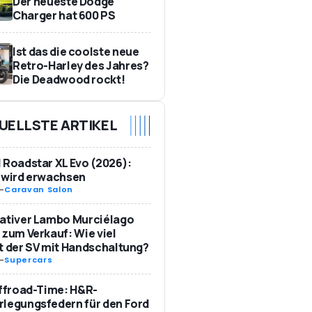
Der neueste Dodge
Charger hat 600 PS
Ist das die coolste neue
Retro-Harley des Jahres?
Die Deadwood rockt!
UELLSTE ARTIKEL
 Roadstar XL Evo (2026):
 wird erwachsen
-
Caravan Salon
ativer Lambo Murciélago
 zum Verkauf: Wie viel
t der SV mit Handschaltung?
-
Supercars
Offroad-Time: H&R-
legungsfedern für den Ford