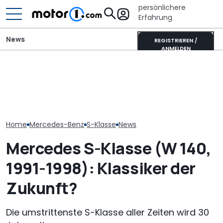
persönlichere
Erfahrung
News
REGISTRIEREN /
ANMELDEN
Elektrisches 
Pössl Roadstar XL Evo
Mitsubishi Grandis
AMG GT 53 4-
(2026): Der X wird
Mildhybrid (2026) im Test:
Coupé hat
erwachsen
Erfreulich normal!
„authentische
Sechszylinder
Home
Mercedes-Benz
S-Klasse
News
Mercedes S-Klasse (W 140,
1991-1998): Klassiker der
Zukunft?
Die umstrittenste S-Klasse aller Zeiten wird 30