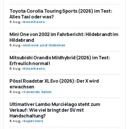
Toyota Corolla Touring Sports (2026) im Test:
Alles Taxi oder was?
9 Aug.
-
Einzeltests
Mini One von 2002 im Fahrbericht: Hildebrandt im
Hildebrand
9 Aug.
-
Historie und Oldtimer
Mitsubishi Grandis Mildhybrid (2026) im Test:
Erfreulich normal!
8 Aug.
-
Einzeltests
Pössl Roadstar XL Evo (2026): Der X wird
erwachsen
8 Aug.
-
Caravan Salon
Ultimativer Lambo Murciélago steht zum
Verkauf: Wie viel bringt der SV mit
Handschaltung?
8 Aug.
-
Supercars