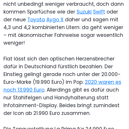
nicht unbedingt weniger verbraucht, doch dann
kommen Sparfüchse wie der
Suzuki
Swift
oder
der neue
Toyota
Aygo X
daher und sagen mit
4,3 und 4,2 kombinierten Litern: da geht weniger
– mit ökonomischer Fahrweise sogar wesentlich
weniger!
Fiat lässt sich den optischen Herzensbrecher
dafür in Deutschland fürstlich bezahlen. Der
Einstieg gelingt gerade noch unter der 20.000-
Euro-Marke (19.990 Euro) im Pop.
2020 waren es
noch 13.990 Euro
. Allerdings gibt es dafür auch
nur Stahlfelgen und Handyhalterung statt
Infotainment-Display. Beides bringt zumindest
der Icon ab 21.990 Euro zusammen.
Die Topausstattung La Prima für 24.990 Euro