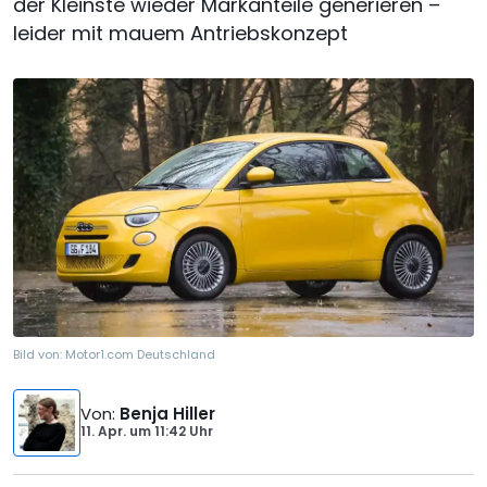
der Kleinste wieder Markanteile generieren –
leider mit mauem Antriebskonzept
Bild von:
Motor1.com Deutschland
Von
:
Benja Hiller
11. Apr.
um
11:42 Uhr