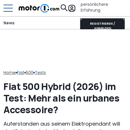
persönlichere
Erfahrung
News
REGISTRIEREN /
ANMELDEN
Dethleffs Just
Adria Twin (2026): Kult-
Xpeng L03 (2026) im
Schmaler Teili
Campervan komplett
Video: 520 km Reichweite
als Camperva
neu
zum Kampfpreis
Alternative
Home
Fiat
500
Tests
Fiat 500 Hybrid (2026) im
Test: Mehr als ein urbanes
Accessoire?
Auferstanden aus seinem Elektropendant will