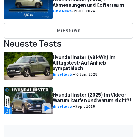
Abmessungen und Kofferraum
Auto News
-
21 Jul. 2024
MEHR NEWS
Neueste Tests
Hyundai Inster (49 kWh) im
Alltagstest: Auf Anhieb
sympathisch
Einzeltests
-
10 Jun. 2025
Hyundai Inster (2025) im Video:
Warum kaufen und warum nicht?!
Einzeltests
-
3 Apr. 2025