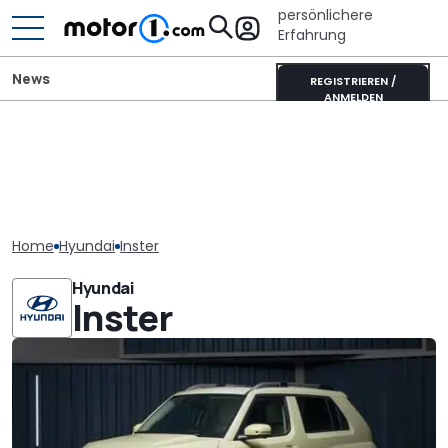
persönlichere
Erfahrung
News
REGISTRIEREN /
ANMELDEN
Home
Hyundai
Inster
Hyundai
Inster