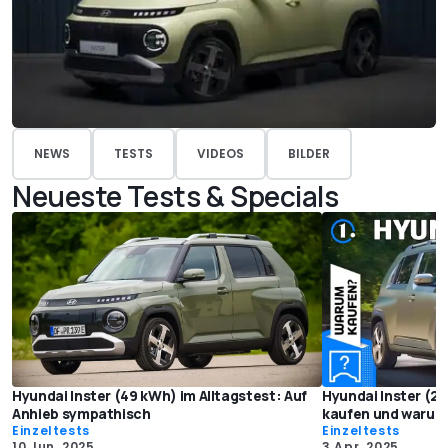
NEWS
TESTS
VIDEOS
BILDER
Neueste Tests & Specials
Hyundai Inster (49 kWh) im Alltagstest: Auf
Hyundai Inster (2
Anhieb sympathisch
kaufen und warum 
Einzeltests
Einzeltests
10 Jun. 2025
3 Apr. 2025