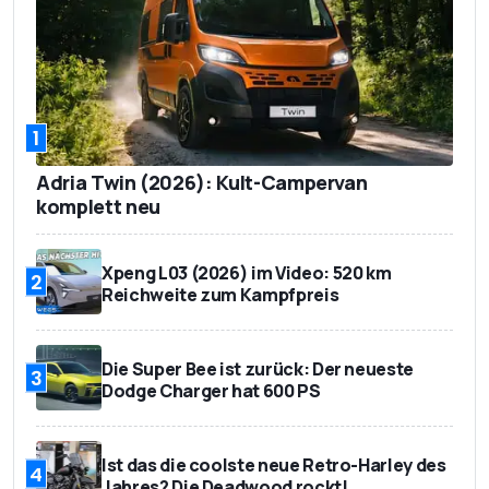
1
Adria Twin (2026): Kult-Campervan
komplett neu
Xpeng L03 (2026) im Video: 520 km
2
Reichweite zum Kampfpreis
Die Super Bee ist zurück: Der neueste
3
Dodge Charger hat 600 PS
Ist das die coolste neue Retro-Harley des
4
Jahres? Die Deadwood rockt!