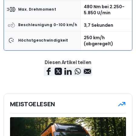
480 Nm bei 2.250-
Max. Drehmoment
5.850 U/min
3,7 Sekunden
Beschleunigung 0-100 km/h
250 km/h
Höchstgeschwindigkeit
(abgeregelt)
1.550 kg
Leergewicht
Diesen Artikel teilen
305-712 Liter
Kofferraumvolumen
WLTP-Verbrauch:
Verbrauch
9,1 Liter
207 g/km CO2
Emission
MEISTGELESEN
113.050 Euro
Basispreis