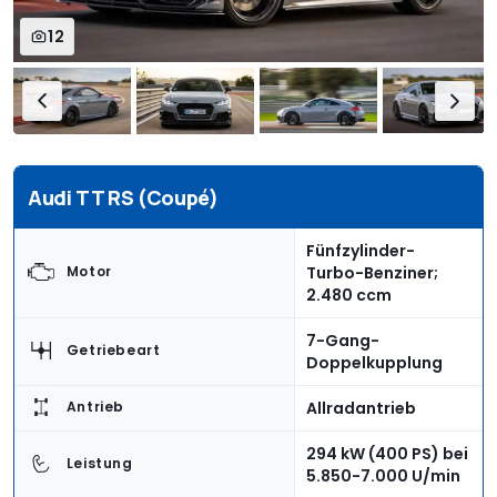
12
Audi TT RS (Coupé)
Fünfzylinder-
Turbo-Benziner;
Motor
2.480 ccm
7-Gang-
Getriebeart
Doppelkupplung
Allradantrieb
Antrieb
294 kW (400 PS) bei
Leistung
5.850-7.000 U/min