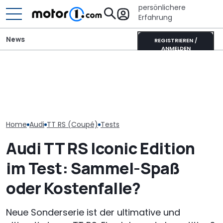
persönlichere
Erfahrung
News
REGISTRIEREN /
ANMELDEN
„Nur über meine Leiche“:
Audi-Designchef hatte
It’s Offroad-Time: H&R-
Neuer Audi Q
nicht verhandelbare
Höherlegungsfedern für
Zweite Genera
Forderung für den
den Ford Ranger
SUV-Coupés b
Nuvolari
Home
Audi
TT RS (Coupé)
Tests
Audi TT RS Iconic Edition
im Test: Sammel-Spaß
oder Kostenfalle?
Neue Sonderserie ist der ultimative und