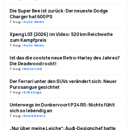
Die Super Bee ist zurück: Der neueste Dodge
Charger hat 600 PS
7 Aug.
-
Auto News
Xpeng L03 (2026) im Video: 520 km Reichweite
zum Kampfpreis
7 Aug.
-
Auto News
Ist das die coolste neue Retro-Harley des Jahres?
Die Deadwood rockt!
7 Aug.
-
Motorrad
Der Ferrari unter den SUVs verändert sich: Neuer
Purosangue gesichtet
7 Aug.
-
Erlkönige
Unterwegs im Donkervoort P24 RS: Nichts fühlt
sich so lebendig an
7 Aug.
-
Einzeltests
„Nur über meine Leiche“: Audi-Designchef hatte