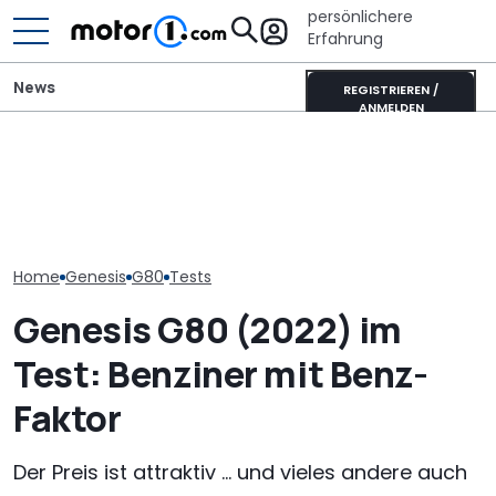
persönlichere
Erfahrung
News
REGISTRIEREN /
ANMELDEN
Lucid verschiebt seinen
Das neue SUV-Flaggschiff
Tesla-Model-Y-Gegner,
Ahorn CV 560 
von Genesis könnte
um „Fehler der
Test: Lagerkol
diesen Monat erscheinen
Vergangenheit“ zu
Allrounder-Gl
vermeiden
Home
Genesis
G80
Tests
Genesis G80 (2022) im
Test: Benziner mit Benz-
Faktor
Der Preis ist attraktiv ... und vieles andere auch