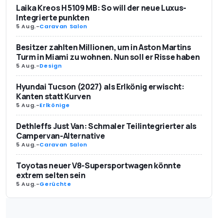
Laika Kreos H 5109 MB: So will der neue Luxus-
Integrierte punkten
5 Aug.
-
Caravan Salon
Besitzer zahlten Millionen, um in Aston Martins
Turm in Miami zu wohnen. Nun soll er Risse haben
5 Aug.
-
Design
Hyundai Tucson (2027) als Erlkönig erwischt:
Kanten statt Kurven
5 Aug.
-
Erlkönige
Dethleffs Just Van: Schmaler Teilintegrierter als
Campervan-Alternative
5 Aug.
-
Caravan Salon
Toyotas neuer V8-Supersportwagen könnte
extrem selten sein
5 Aug.
-
Gerüchte