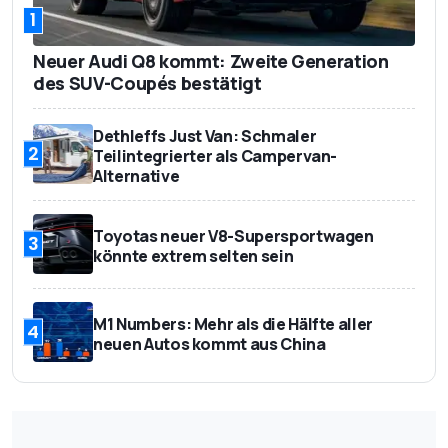
1
Neuer Audi Q8 kommt: Zweite Generation
des SUV-Coupés bestätigt
Dethleffs Just Van: Schmaler
2
Teilintegrierter als Campervan-
Alternative
Toyotas neuer V8-Supersportwagen
3
könnte extrem selten sein
M1 Numbers: Mehr als die Hälfte aller
4
neuen Autos kommt aus China