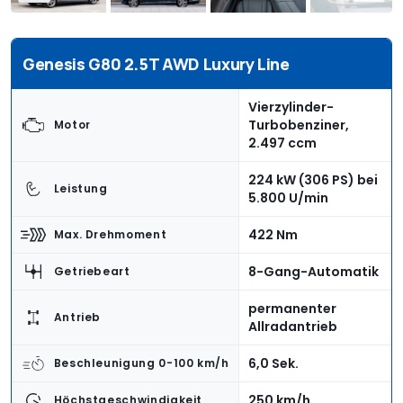
Genesis G80 2.5T AWD Luxury Line
Vierzylinder-
Turbobenziner,
Motor
2.497 ccm
224 kW (306 PS) bei
Leistung
5.800 U/min
422 Nm
Max. Drehmoment
8-Gang-Automatik
Getriebeart
permanenter
Antrieb
Allradantrieb
6,0 Sek.
Beschleunigung 0-100 km/h
250 km/h
Höchstgeschwindigkeit