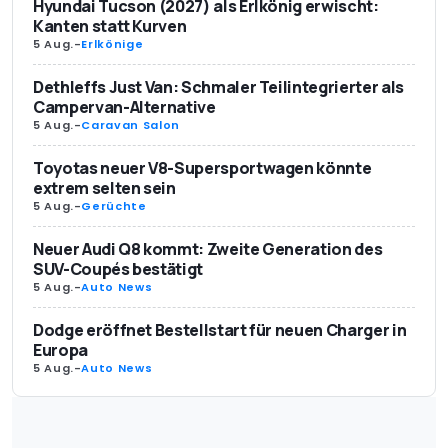
Hyundai Tucson (2027) als Erlkönig erwischt:
Kanten statt Kurven
5 Aug.
-
Erlkönige
Dethleffs Just Van: Schmaler Teilintegrierter als
Campervan-Alternative
5 Aug.
-
Caravan Salon
Toyotas neuer V8-Supersportwagen könnte
extrem selten sein
5 Aug.
-
Gerüchte
Neuer Audi Q8 kommt: Zweite Generation des
SUV-Coupés bestätigt
5 Aug.
-
Auto News
Dodge eröffnet Bestellstart für neuen Charger in
Europa
5 Aug.
-
Auto News