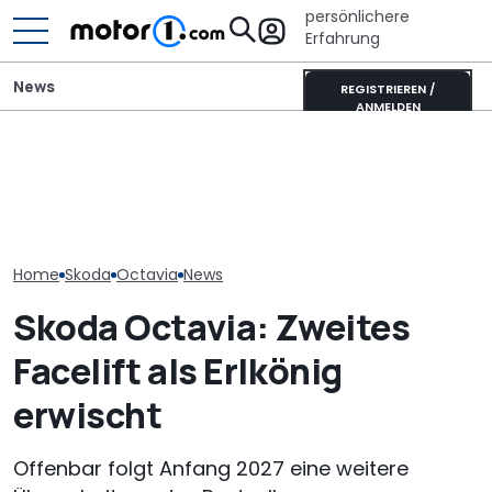
persönlichere
Erfahrung
News
REGISTRIEREN /
ANMELDEN
Skoda Octavia (2027):
Laika Kreos H 5109 MB: So
700 Stunden H
Das Facelift des Kombis
will der neue Luxus-
Dieser Skoda 
im Rendering
Integrierte punkten
besteht aus P
Home
Skoda
Octavia
News
Skoda Octavia: Zweites
Facelift als Erlkönig
erwischt
Offenbar folgt Anfang 2027 eine weitere