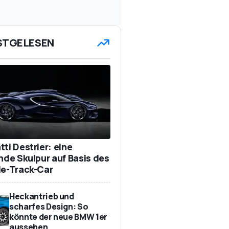
STGELESEN
ti Destrier: eine
ende Skulpur auf Basis des
de-Track-Car
Heckantrieb und
scharfes Design: So
könnte der neue BMW 1er
aussehen