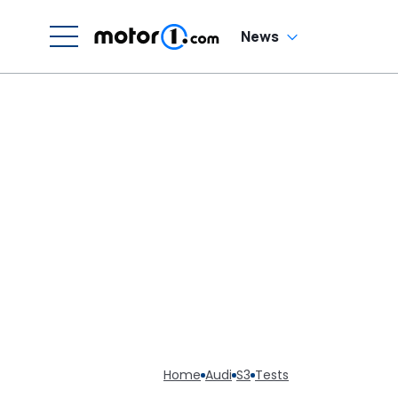
News
Home
Audi
S3
Tests