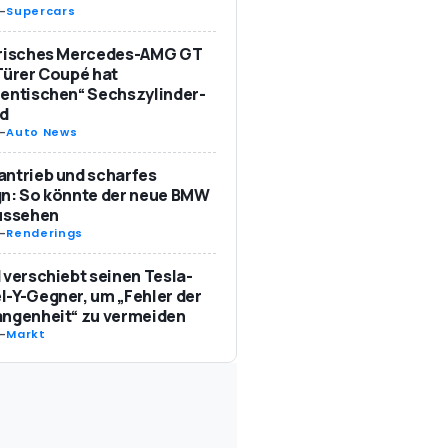
-
Supercars
trisches Mercedes-AMG GT
Türer Coupé hat
entischen“ Sechszylinder-
d
-
Auto News
ntrieb und scharfes
n: So könnte der neue BMW
aussehen
-
Renderings
 verschiebt seinen Tesla-
-Y-Gegner, um „Fehler der
angenheit“ zu vermeiden
-
Markt