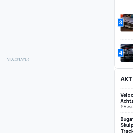
3
4
AKT
Veloc
Achtz
6 Aug.
Bugat
Skulp
Trac