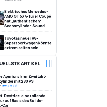
Elektrisches Mercedes-
AMG GT 53 4-Türer Coupé
hat „authentischen“
Sechszylinder-Sound
Toyotas neuer V8-
Supersportwagen könnte
extrem selten sein
UELLSTE ARTIKEL
e Aperion: Irrer Zweitakt-
ylinder mit 280 PS
-
Motorrad
ti Destrier: eine rollende
ur auf Basis des Bolide-
k-Car