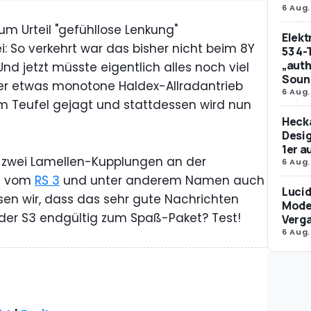
6 Aug.
um Urteil "gefühllose Lenkung"
Elek
ei: So verkehrt war das bisher nicht beim 8Y
53 4-
„auth
Und jetzt müsste eigentlich alles noch viel
Soun
er etwas monotone Haldex-Allradantrieb
6 Aug.
m Teufel gejagt und stattdessen wird nun
Hecka
Desig
1er 
n zwei Lamellen-Kupplungen an der
6 Aug.
ts vom
RS 3
und unter anderem Namen auch
Lucid
en wir, dass das sehr gute Nachrichten
Model
d der S3 endgültig zum Spaß-Paket? Test!
Verg
6 Aug.