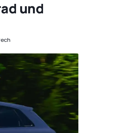
rad und
frech