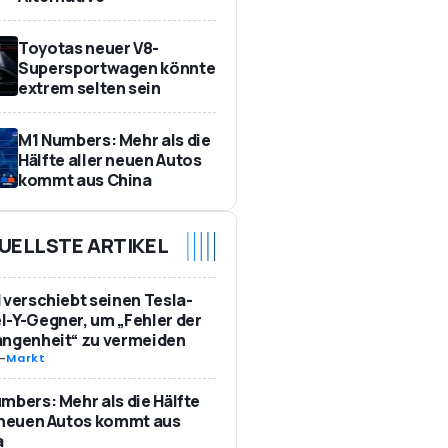
Toyotas neuer V8-
Supersportwagen könnte
extrem selten sein
M1 Numbers: Mehr als die
Hälfte aller neuen Autos
kommt aus China
UELLSTE ARTIKEL
 verschiebt seinen Tesla-
-Y-Gegner, um „Fehler der
angenheit“ zu vermeiden
-
Markt
mbers: Mehr als die Hälfte
 neuen Autos kommt aus
a