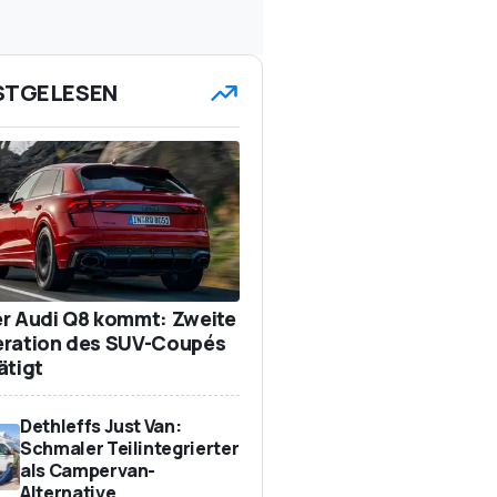
STGELESEN
r Audi Q8 kommt: Zweite
ration des SUV-Coupés
ätigt
Dethleffs Just Van:
Schmaler Teilintegrierter
als Campervan-
Alternative