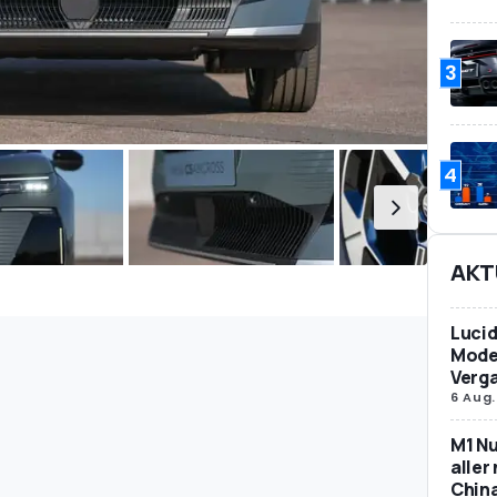
3
4
AKT
Lucid
Model
Verg
6 Aug.
M1 Nu
aller
Chin