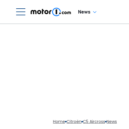
v
News
Home
Citroën
C5 Aircross
News