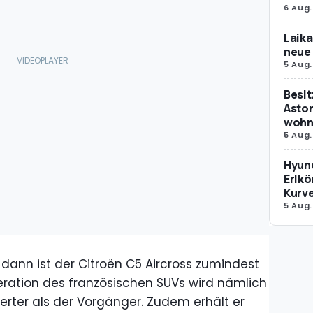
6 Aug.
Laika
neue 
5 Aug.
Besit
Aston
wohne
5 Aug.
Hyund
Erlkö
Kurv
5 Aug.
 dann ist der Citroën C5 Aircross zumindest
ration des französischen SUVs wird nämlich
rter als der Vorgänger. Zudem erhält er