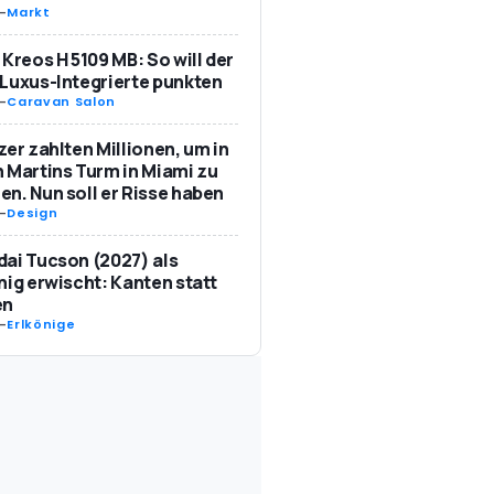
-
Markt
 Kreos H 5109 MB: So will der
Luxus-Integrierte punkten
-
Caravan Salon
zer zahlten Millionen, um in
 Martins Turm in Miami zu
n. Nun soll er Risse haben
-
Design
ai Tucson (2027) als
nig erwischt: Kanten statt
en
-
Erlkönige