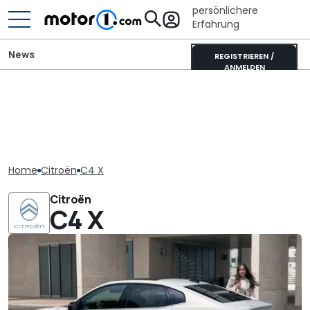
persönlichere
Erfahrung
News
REGISTRIEREN /
ANMELDEN
Home
Citroën
C4 X
Citroën
C4 X