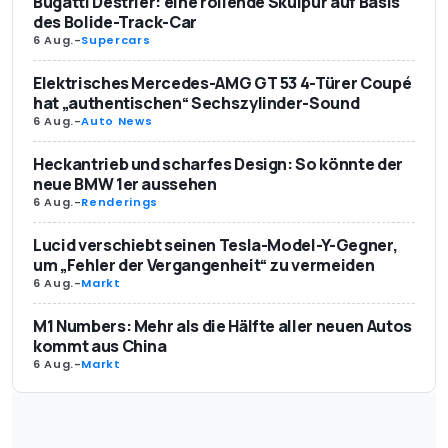
Bugatti Destrier: eine rollende Skulpur auf Basis
des Bolide-Track-Car
6 Aug.
-
Supercars
Elektrisches Mercedes-AMG GT 53 4-Türer Coupé
hat „authentischen“ Sechszylinder-Sound
6 Aug.
-
Auto News
Heckantrieb und scharfes Design: So könnte der
neue BMW 1er aussehen
6 Aug.
-
Renderings
Lucid verschiebt seinen Tesla-Model-Y-Gegner,
um „Fehler der Vergangenheit“ zu vermeiden
6 Aug.
-
Markt
M1 Numbers: Mehr als die Hälfte aller neuen Autos
kommt aus China
6 Aug.
-
Markt