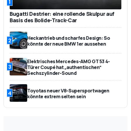
1
Bugatti Destrier: eine rollende Skulpur auf
Basis des Bolide-Track-Car
Heckantrieb und scharfes Design: So
2
könnte der neue BMW 1er aussehen
Elektrisches Mercedes-AMG GT 53 4-
3
Türer Coupé hat „authentischen“
Sechszylinder-Sound
Toyotas neuer V8-Supersportwagen
4
könnte extrem selten sein