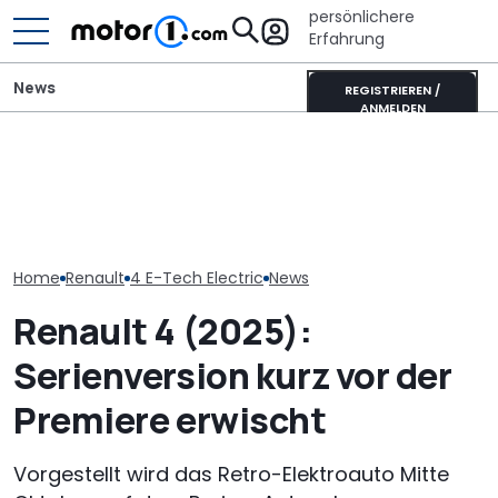
persönlichere
Erfahrung
News
REGISTRIEREN /
ANMELDEN
Ahorn CV 560 (2026) im
Neuzulassungen in
Ahorn Camp Ec
Test: Lagerkoller oder
Deutschland: Automarkt
Sonnenfinstern
Allrounder-Glück?
wächst im Juli 2026
Rädern
Home
Renault
4 E-Tech Electric
News
Renault 4 (2025):
Serienversion kurz vor der
Premiere erwischt
Vorgestellt wird das Retro-Elektroauto Mitte