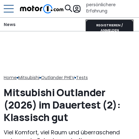
persönlichere
Erfahrung
News
REGISTRIEREN /
ANMELDEN
„Nur über meine Leiche“:
Unterwegs im
Satte Rabatte für
Audi-Designchef hatte
Donkervoort P
Ehrenamtler bei
nicht verhandelbare
Nichts fühlt si
Mitsubishi
Forderung für den
lebendig an
Nuvolari
Home
Mitsubishi
Outlander PHEV
Tests
Mitsubishi Outlander
(2026) im Dauertest (2):
Klassisch gut
Viel Komfort, viel Raum und überraschend