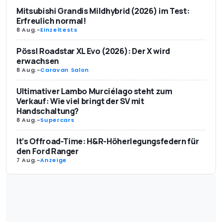
Mitsubishi Grandis Mildhybrid (2026) im Test:
Erfreulich normal!
8 Aug.
-
Einzeltests
Pössl Roadstar XL Evo (2026): Der X wird
erwachsen
8 Aug.
-
Caravan Salon
Ultimativer Lambo Murciélago steht zum
Verkauf: Wie viel bringt der SV mit
Handschaltung?
8 Aug.
-
Supercars
It’s Offroad-Time: H&R-Höherlegungsfedern für
den Ford Ranger
7 Aug.
-
Anzeige