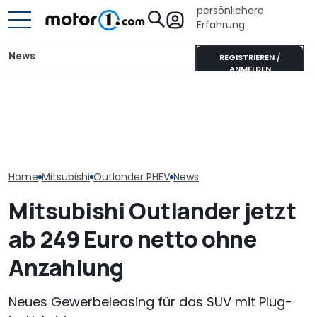
persönlichere
Erfahrung
News
REGISTRIEREN /
ANMELDEN
Mitsubishi Grandis
Wer gehört wem? Alle
Satte Rabatte
Mildhybrid (2026) im Test:
großen Automarken und
Ehrenamtler b
Erfreulich normal!
ihre Mutterkonzerne
Mitsubishi
Home
Mitsubishi
Outlander PHEV
News
Mitsubishi Outlander jetzt
ab 249 Euro netto ohne
Anzahlung
Neues Gewerbeleasing für das SUV mit Plug-