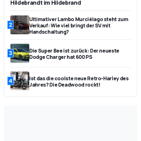
Hildebrandt im Hildebrand
Ultimativer Lambo Murciélago steht zum
2
Verkauf: Wie viel bringt der SV mit
Handschaltung?
Die Super Bee ist zurück: Der neueste
3
Dodge Charger hat 600 PS
Ist das die coolste neue Retro-Harley des
4
Jahres? Die Deadwood rockt!