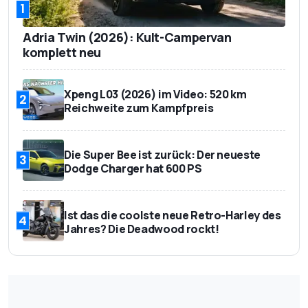
1
Adria Twin (2026): Kult-Campervan
komplett neu
Xpeng L03 (2026) im Video: 520 km
2
Reichweite zum Kampfpreis
Die Super Bee ist zurück: Der neueste
3
Dodge Charger hat 600 PS
Ist das die coolste neue Retro-Harley des
4
Jahres? Die Deadwood rockt!