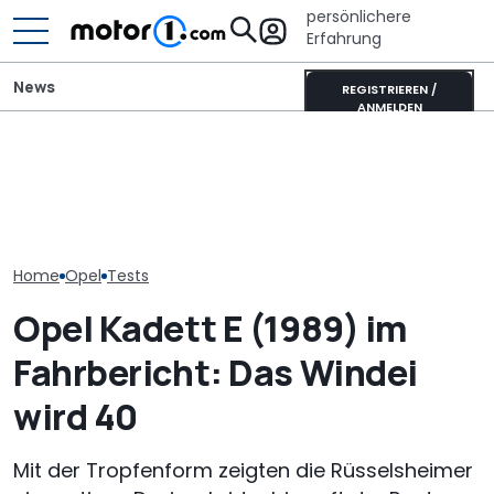
persönlichere
Erfahrung
News
REGISTRIEREN /
ANMELDEN
Fiat belebt Stellantis neu:
It’s Offroad-Time: H&R-
Kanzler-Auto:
Auch Opel und Citroën
Höherlegungsfedern für
im Opel Kadet
können zulegen
den Ford Ranger
Helmut Schmi
Home
Opel
Tests
Opel Kadett E (1989) im
Fahrbericht: Das Windei
wird 40
Mit der Tropfenform zeigten die Rüsselsheimer