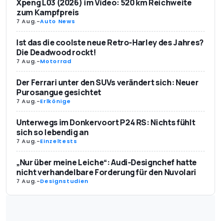
Xpeng L03 (2026) im Video: 520 km Reichweite
zum Kampfpreis
7 Aug.
-
Auto News
Ist das die coolste neue Retro-Harley des Jahres?
Die Deadwood rockt!
7 Aug.
-
Motorrad
Der Ferrari unter den SUVs verändert sich: Neuer
Purosangue gesichtet
7 Aug.
-
Erlkönige
Unterwegs im Donkervoort P24 RS: Nichts fühlt
sich so lebendig an
7 Aug.
-
Einzeltests
„Nur über meine Leiche“: Audi-Designchef hatte
nicht verhandelbare Forderung für den Nuvolari
7 Aug.
-
Designstudien