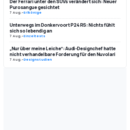
Der Ferrari unter den SUVs verändert sich: Neuer
Purosangue gesichtet
7 Aug.
-
Erlkönige
Unterwegs im Donkervoort P24 RS: Nichts fühlt
sich so lebendig an
7 Aug.
-
Einzeltests
„Nur über meine Leiche“: Audi-Designchef hatte
nicht verhandelbare Forderung für den Nuvolari
7 Aug.
-
Designstudien