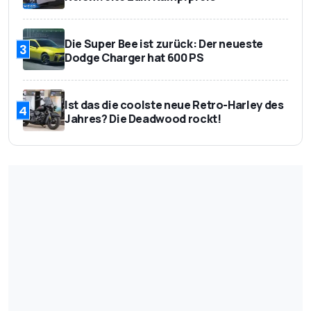
Die Super Bee ist zurück: Der neueste
3
Dodge Charger hat 600 PS
Ist das die coolste neue Retro-Harley des
4
Jahres? Die Deadwood rockt!