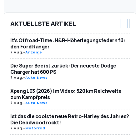
AKTUELLSTE ARTIKEL
It’s Offroad-Time: H&R-Höherlegungsfedern für
den Ford Ranger
7 Aug.
-
Anzeige
Die Super Bee ist zurück: Der neueste Dodge
Charger hat 600 PS
7 Aug.
-
Auto News
Xpeng L03 (2026) im Video: 520 km Reichweite
zum Kampfpreis
7 Aug.
-
Auto News
Ist das die coolste neue Retro-Harley des Jahres?
Die Deadwood rockt!
7 Aug.
-
Motorrad