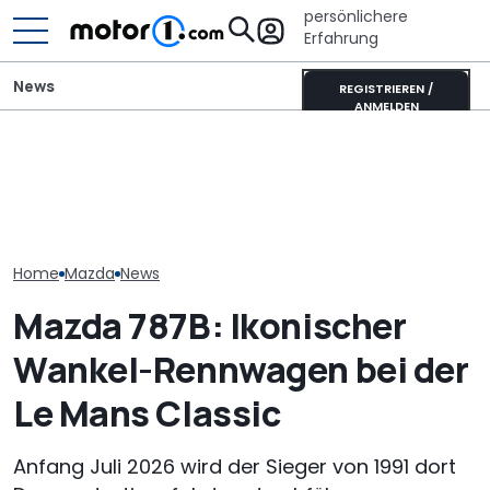
persönlichere
Erfahrung
News
REGISTRIEREN /
ANMELDEN
Mazda-Chef: Neuer MX-5
It’s Offroad-Time: H&R-
Tatsächlicher
könnte auch als reines
Höherlegungsfedern für
Mazda CX-80 2
Elektroauto kommen
den Ford Ranger
(2026) im Tes
Home
Mazda
News
Mazda 787B: Ikonischer
Wankel-Rennwagen bei der
Le Mans Classic
Anfang Juli 2026 wird der Sieger von 1991 dort