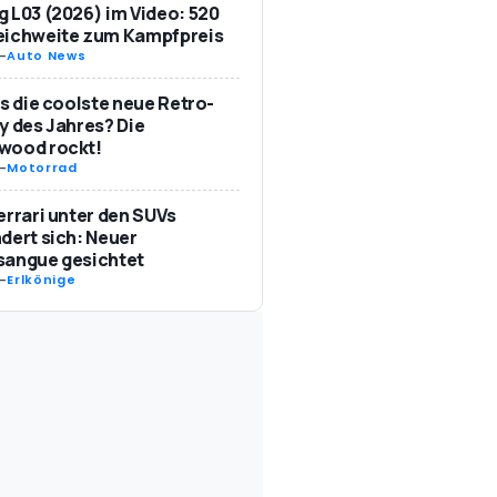
 L03 (2026) im Video: 520
eichweite zum Kampfpreis
-
Auto News
as die coolste neue Retro-
y des Jahres? Die
wood rockt!
-
Motorrad
errari unter den SUVs
dert sich: Neuer
sangue gesichtet
-
Erlkönige