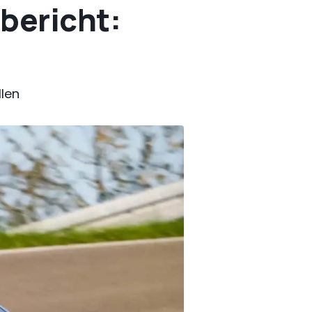
bericht:
len