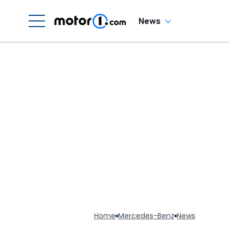
Sechszylinder-
Sound
News
Home
Mercedes-Benz
News