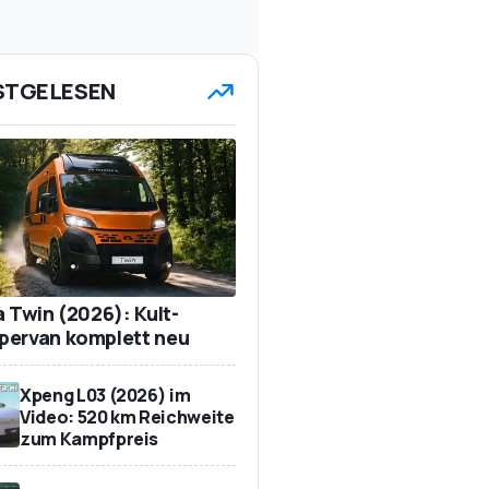
STGELESEN
a Twin (2026): Kult-
ervan komplett neu
Xpeng L03 (2026) im
Video: 520 km Reichweite
zum Kampfpreis