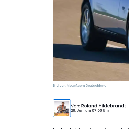
Bild von:
Motor1.com Deutschland
Von
:
Roland Hildebrandt
28. Jun.
um
07:00 Uhr