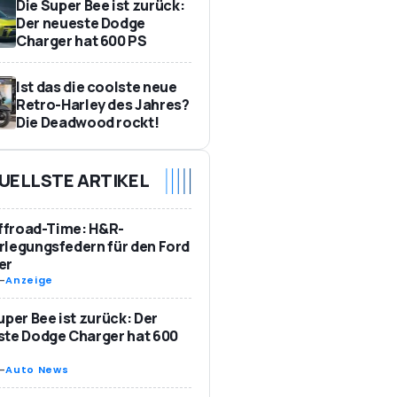
Die Super Bee ist zurück:
Der neueste Dodge
Charger hat 600 PS
Ist das die coolste neue
Retro-Harley des Jahres?
Die Deadwood rockt!
UELLSTE ARTIKEL
Offroad-Time: H&R-
legungsfedern für den Ford
er
-
Anzeige
uper Bee ist zurück: Der
te Dodge Charger hat 600
-
Auto News