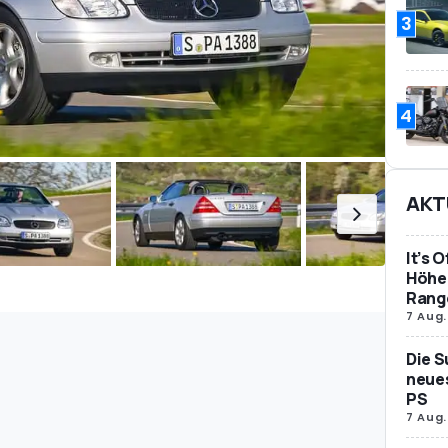
3
4
AKT
It’s 
Höher
Rang
7 Aug.
Die S
neues
PS
7 Aug.