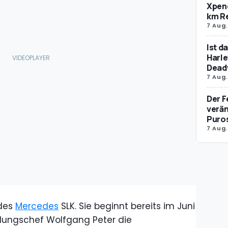
Xpeng
km R
7 Aug.
Ist d
Harle
Dead
7 Aug.
Der F
verän
Puro
7 Aug.
 des
Mercedes
SLK. Sie beginnt bereits im Juni
klungschef Wolfgang Peter die