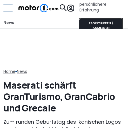
persönlichere
Erfahrung
News
REGISTRIEREN /
ANMELDEN
Der nächste Chevy
Dodge eröffnet
Camaro könnte eine
Mercedes GLA 
Bestellstart für neuen
viertürige Sportlimousine
Neue Generati
Charger in Europa
werden
ab 48.600 Eur
Home
News
Maserati schärft
GranTurismo, GranCabrio
und Grecale
Zum runden Geburtstag des ikonischen Logos