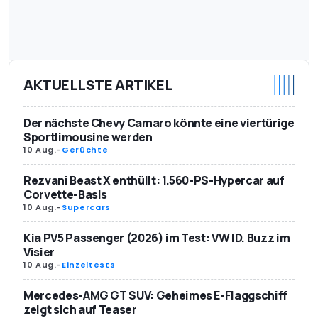
AKTUELLSTE ARTIKEL
Der nächste Chevy Camaro könnte eine viertürige
Sportlimousine werden
10 Aug.
-
Gerüchte
Rezvani Beast X enthüllt: 1.560-PS-Hypercar auf
Corvette-Basis
10 Aug.
-
Supercars
Kia PV5 Passenger (2026) im Test: VW ID. Buzz im
Visier
10 Aug.
-
Einzeltests
Mercedes-AMG GT SUV: Geheimes E-Flaggschiff
zeigt sich auf Teaser