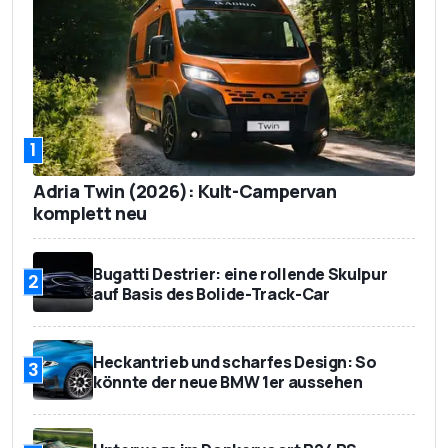
1
Adria Twin (2026): Kult-Campervan
komplett neu
Bugatti Destrier: eine rollende Skulpur
2
auf Basis des Bolide-Track-Car
Heckantrieb und scharfes Design: So
3
könnte der neue BMW 1er aussehen