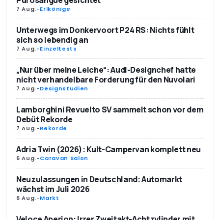
7 Aug.
-
Erlkönige
Unterwegs im Donkervoort P24 RS: Nichts fühlt
sich so lebendig an
7 Aug.
-
Einzeltests
„Nur über meine Leiche“: Audi-Designchef hatte
nicht verhandelbare Forderung für den Nuvolari
7 Aug.
-
Designstudien
Lamborghini Revuelto SV sammelt schon vor dem
Debüt Rekorde
7 Aug.
-
Rekorde
Adria Twin (2026): Kult-Campervan komplett neu
6 Aug.
-
Caravan Salon
Neuzulassungen in Deutschland: Automarkt
wächst im Juli 2026
6 Aug.
-
Markt
Veloce Aperion: Irrer Zweitakt-Achtzylinder mit