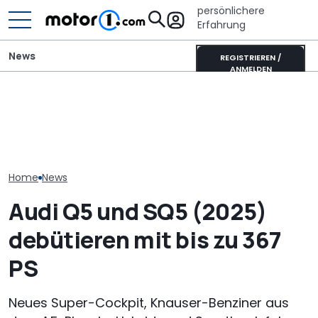
persönlichere
Erfahrung
News
REGISTRIEREN /
ANMELDEN
„Nur über meine Leiche“:
Der Ferrari unter den
Audi-Designchef hatte
SUVs verändert sich:
Neuer Audi Q
nicht verhandelbare
Neuer Purosangue
Zweite Genera
Forderung für den
gesichtet
SUV-Coupés b
Nuvolari
Home
News
Audi Q5 und SQ5 (2025)
debütieren mit bis zu 367
PS
Neues Super-Cockpit, Knauser-Benziner aus