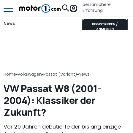
persönlichere
Erfahrung
News
REGISTRIEREN /
ANMELDEN
GWM Ora 5 vs. VW T-Roc:
Pössl Roadstar XL Evo
VW Golf GTI Ed
China-Neuling gegen
(2026): Der X wird
Werksabholung
Kompakt-Platzhirsch
erwachsen
Autostadt im 
Home
Volkswagen
Passat (Variant)
News
VW Passat W8 (2001-
2004): Klassiker der
Zukunft?
Vor 20 Jahren debütierte der bislang einzige