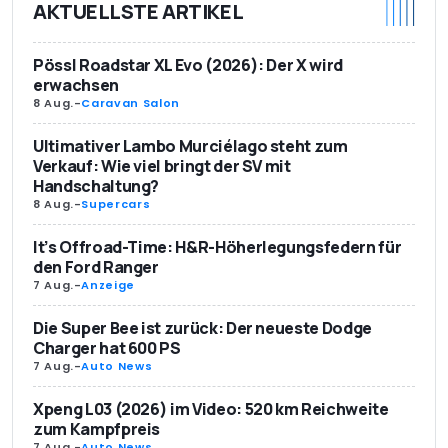
AKTUELLSTE ARTIKEL
Pössl Roadstar XL Evo (2026): Der X wird
erwachsen
8 Aug.
-
Caravan Salon
Ultimativer Lambo Murciélago steht zum
Verkauf: Wie viel bringt der SV mit
Handschaltung?
8 Aug.
-
Supercars
It’s Offroad-Time: H&R-Höherlegungsfedern für
den Ford Ranger
7 Aug.
-
Anzeige
Die Super Bee ist zurück: Der neueste Dodge
Charger hat 600 PS
7 Aug.
-
Auto News
Xpeng L03 (2026) im Video: 520 km Reichweite
zum Kampfpreis
7 Aug.
-
Auto News