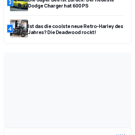
3
Dodge Charger hat 600 PS
Ist das die coolste neue Retro-Harley des
4
Jahres? Die Deadwood rockt!