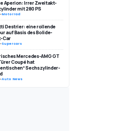
e Aperion: Irrer Zweitakt-
ylinder mit 280 PS
-
Motorrad
ti Destrier: eine rollende
ur auf Basis des Bolide-
k-Car
-
Supercars
trisches Mercedes-AMG GT
Türer Coupé hat
entischen“ Sechszylinder-
d
-
Auto News