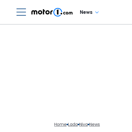
News
Home
Lada
Niva
News