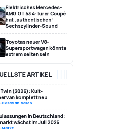
Elektrisches Mercedes-
AMG GT 53 4-Türer Coupé
hat „authentischen“
Sechszylinder-Sound
Toyotas neuer V8-
Supersportwagen könnte
extrem selten sein
UELLSTE ARTIKEL
 Twin (2026): Kult-
ervan komplett neu
-
Caravan Salon
ulassungen in Deutschland:
arkt wächst im Juli 2026
-
Markt