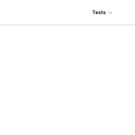
Sechszylinder-
Sound
Tests