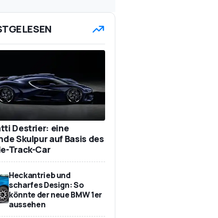
STGELESEN
ti Destrier: eine
ende Skulpur auf Basis des
de-Track-Car
Heckantrieb und
scharfes Design: So
könnte der neue BMW 1er
aussehen