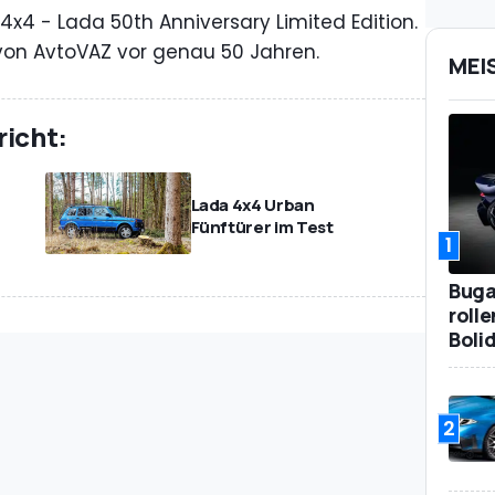
x4 - Lada 50th Anniversary Limited Edition.
von AvtoVAZ vor genau 50 Jahren.
MEI
richt:
m
Lada 4x4 Urban
Fünftürer im Test
1
Bugat
roll
Boli
2