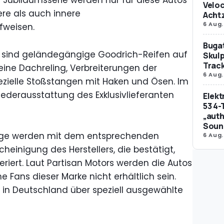
r Jubiläumsserie werden nur für diese Autos
Veloc
ere als auch innere
Achtz
6 Aug.
fweisen.
Bugat
 sind geländegängige Goodrich-Reifen auf
Skulp
Trac
 eine Dachreling, Verbreiterungen der
6 Aug.
pezielle Stoßstangen mit Haken und Ösen. Im
llederausstattung des Exklusivlieferanten
Elek
53 4-
„auth
Soun
flage werden mit dem entsprechenden
6 Aug.
heinigung des Herstellers, die bestätigt,
iert. Laut Partisan Motors werden die Autos
e Fans dieser Marke nicht erhältlich sein.
h in Deutschland über speziell ausgewählte