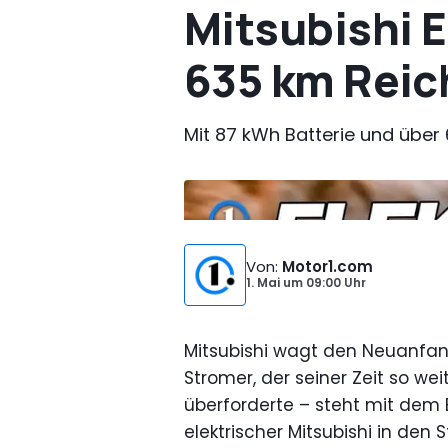
Mitsubishi E
635 km Reic
Mit 87 kWh Batterie und über 
Bild von:
Motor1.com Deutschland
Von
:
Motor1.com
1. Mai
um
09:00 Uhr
Mitsubishi wagt den Neuanfan
Stromer, der seiner Zeit so wei
überforderte – steht mit dem Ec
elektrischer Mitsubishi in den S