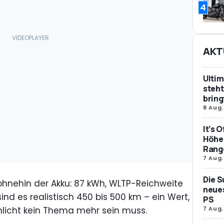
4
AKT
Ultim
steht
bring
8 Aug.
It’s 
Höher
Rang
7 Aug.
Die S
ohnehin der Akku: 87 kWh, WLTP-Reichweite
neues
nd es realistisch 450 bis 500 km – ein Wert,
PS
licht kein Thema mehr sein muss.
7 Aug.