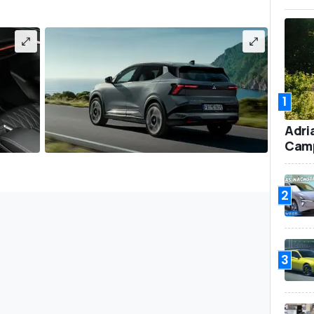
1
Adri
Camp
2
3