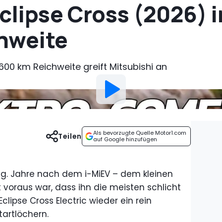
clipse Cross (2026) 
hweite
600 km Reichweite greift Mitsubishi an
Als bevorzugte Quelle Motor1.com
Teilen
auf Google hinzufügen
g. Jahre nach dem i-MiEV – dem kleinen
t voraus war, dass ihn die meisten schlicht
lipse Cross Electric wieder ein rein
tartlöchern.