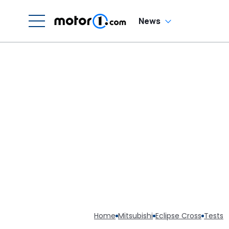
H
News
Home
Mitsubishi
Eclipse Cross
Tests