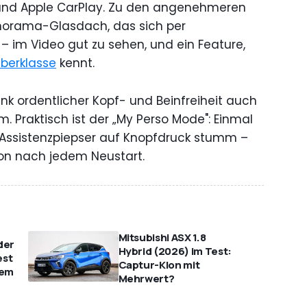
 und Apple CarPlay. Zu den angenehmeren
norama-Glasdach, das sich per
t – im Video gut zu sehen, und ein Feature,
berklasse
kennt.
nk ordentlicher Kopf- und Beinfreiheit auch
 Praktisch ist der „My Perso Mode": Einmal
ge Assistenzpiepser auf Knopfdruck stumm –
n nach jedem Neustart.
Mitsubishi ASX 1.8
der
Hybrid (2026) im Test:
est
Captur-Klon mit
tem
Mehrwert?