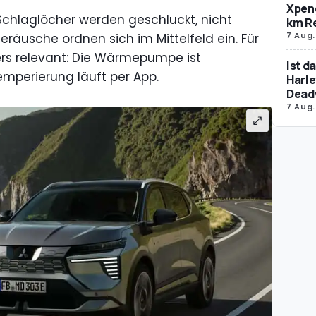
Xpeng
 Schlaglöcher werden geschluckt, nicht
km R
7 Aug.
eräusche ordnen sich im Mittelfeld ein. Für
rs relevant: Die Wärmepumpe ist
Ist d
emperierung läuft per App.
Harle
Dead
7 Aug.