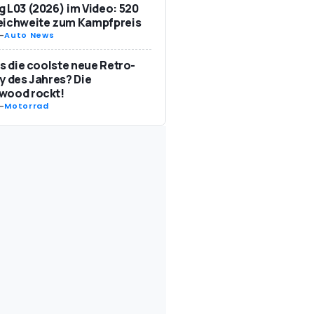
 L03 (2026) im Video: 520
eichweite zum Kampfpreis
-
Auto News
as die coolste neue Retro-
y des Jahres? Die
wood rockt!
-
Motorrad