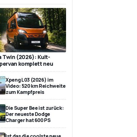
a Twin (2026): Kult-
ervan komplett neu
Xpeng L03 (2026) im
Video: 520 km Reichweite
zum Kampfpreis
Die Super Bee ist zurück:
Der neueste Dodge
Charger hat 600 PS
Ist das die coolste neue