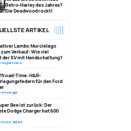
Retro-Harley des Jahres?
Die Deadwood rockt!
UELLSTE ARTIKEL
ativer Lambo Murciélago
 zum Verkauf: Wie viel
t der SV mit Handschaltung?
-
Supercars
Offroad-Time: H&R-
legungsfedern für den Ford
er
-
Anzeige
uper Bee ist zurück: Der
te Dodge Charger hat 600
-
Auto News