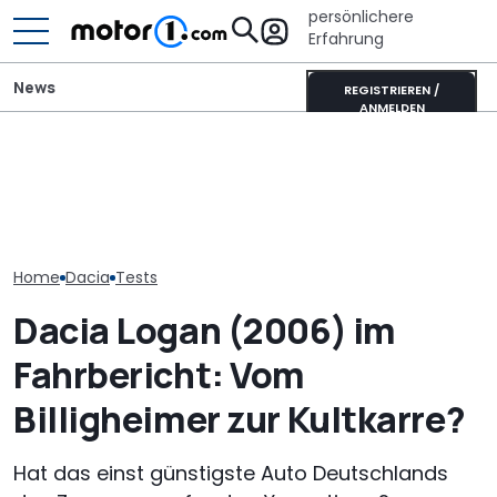
persönlichere
Erfahrung
News
REGISTRIEREN /
ANMELDEN
Tatsächlicher Verbrauch:
Rezvani Beast X enthüllt:
Dacia: Null-Pr
Dacia Sandero als
1.560-PS-Hypercar auf
Leasing für Du
Benziner im Test
Corvette-Basis
Bigster Hybrid
Home
Dacia
Tests
Dacia Logan (2006) im
Fahrbericht: Vom
Billigheimer zur Kultkarre?
Hat das einst günstigste Auto Deutschlands