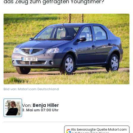
das Zeug zum gefragten Youngtimer?
Bild von:
Motor1.com Deutschland
Von
:
Benja Hiller
3. Mai
um
07:00 Uhr
Als bevorzugte Quelle Motor1.com