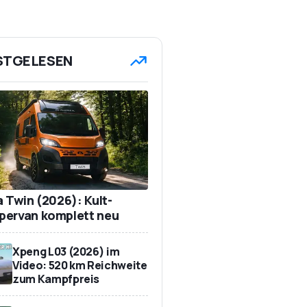
STGELESEN
a Twin (2026): Kult-
ervan komplett neu
Xpeng L03 (2026) im
Video: 520 km Reichweite
zum Kampfpreis