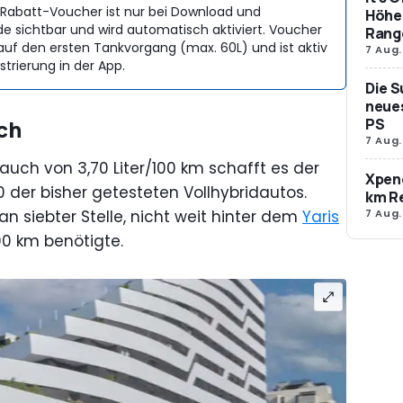
er Rabatt-Voucher ist nur bei Download und
Höher
e sichtbar und wird automatisch aktiviert. Voucher
Rang
 auf den ersten Tankvorgang (max. 60L) und ist aktiv
7 Aug.
strierung in der App.
Die S
neues
PS
ch
7 Aug.
auch von 3,70 Liter/100 km schafft es der
Xpeng
0 der bisher getesteten Vollhybridautos.
km R
7 Aug.
n siebter Stelle, nicht weit hinter dem
Yaris
100 km benötigte.