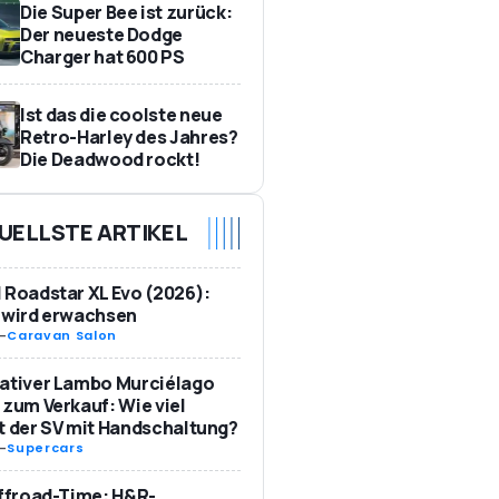
Die Super Bee ist zurück:
Der neueste Dodge
Charger hat 600 PS
Ist das die coolste neue
e
Retro-Harley des Jahres?
Die Deadwood rockt!
UELLSTE ARTIKEL
 Roadstar XL Evo (2026):
 wird erwachsen
-
Caravan Salon
ativer Lambo Murciélago
 zum Verkauf: Wie viel
t der SV mit Handschaltung?
-
Supercars
Offroad-Time: H&R-