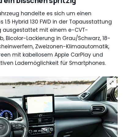
 ein bisschen spritzig
ahrzeug handelte es sich um einen
ss 1.5 Hybrid 130 FWD in der Topausstattung
ig ausgestattet mit einem e-CVT-
b, Bicolor-Lackierung in Grau/Schwarz, 18-
Scheinwerfern, Zweizonen-Klimaautomatik,
creen mit kabellosem Apple CarPlay und
ktiven Lademöglichkeit für Smartphones.