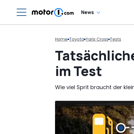
H
News
Home
Toyota
Yaris Cross
Tests
Tatsächliche
im Test
Wie viel Sprit braucht der kle