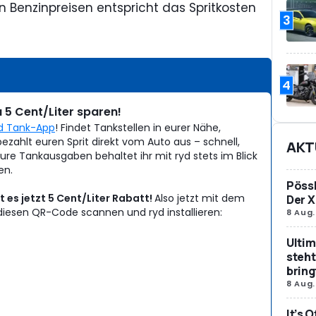
en Benzinpreisen entspricht das Spritkosten
3
Anzeig
4
 5 Cent/Liter sparen!
d Tank-App
! Findet Tankstellen in eurer Nähe,
bezahlt euren Sprit direkt vom Auto aus – schnell,
AKT
re Tankausgaben behaltet ihr mit ryd stets im Blick
en.
Pössl
 es jetzt 5 Cent/Liter Rabatt!
Also jetzt mit dem
Der X
iesen QR-Code scannen und ryd installieren:
8 Aug.
Ultim
steht
bring
8 Aug.
It’s 