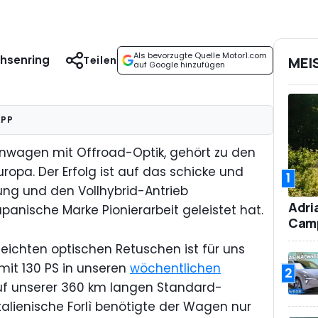
Als bevorzugte Quelle Motor1.com
chsenring
Teilen
MEI
auf Google hinzufügen
APP
einwagen mit Offroad-Optik, gehört zu den
ropa. Der Erfolg ist auf das schicke und
1
ung und den Vollhybrid-Antrieb
Adri
panische Marke Pionierarbeit geleistet hat.
Camp
leichten optischen Retuschen ist für uns
 mit 130 PS in unseren
wöchentlichen
2
uf unserer 360 km langen Standard-
talienische Forlì benötigte der Wagen nur