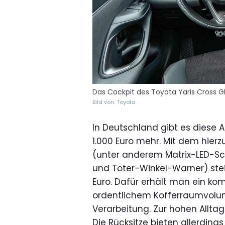
Das Cockpit des Toyota Yaris Cross G
Bild von: Toyota
In Deutschland gibt es diese Au
1.000 Euro mehr. Mit dem hie
(unter anderem Matrix-LED-Sch
und Toter-Winkel-Warner) steig
Euro. Dafür erhält man ein k
ordentlichem Kofferraumvolum
Verarbeitung. Zur hohen Allta
Die Rücksitze bieten allerdings n