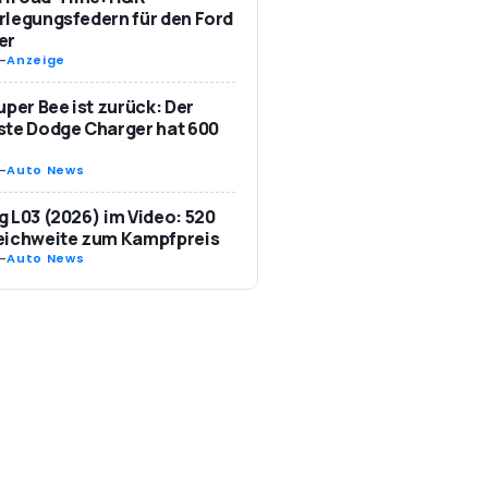
legungsfedern für den Ford
er
-
Anzeige
uper Bee ist zurück: Der
te Dodge Charger hat 600
-
Auto News
 L03 (2026) im Video: 520
eichweite zum Kampfpreis
-
Auto News