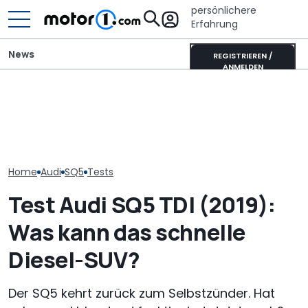
persönlichere
Erfahrung
News
REGISTRIEREN /
ANMELDEN
Neuer Audi Q8 kommt:
Lamborghini Revuelto SV
Der neue A2 (2
Zweite Generation des
sammelt schon vor dem
effizienteste A
SUV-Coupés bestätigt
Debüt Rekorde
Zeiten, sagt A
Home
Audi
SQ5
Tests
Test Audi SQ5 TDI (2019):
Was kann das schnelle
Diesel-SUV?
Der SQ5 kehrt zurück zum Selbstzünder. Hat