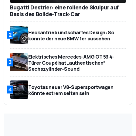
Bugatti Destrier: eine rollende Skulpur auf
Basis des Bolide-Track-Car
Heckantrieb und scharfes Design: So
2
könnte der neue BMW 1er aussehen
Elektrisches Mercedes-AMG GT 53 4-
3
Türer Coupé hat „authentischen“
Sechszylinder-Sound
Toyotas neuer V8-Supersportwagen
4
könnte extrem selten sein