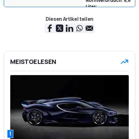
Normverbrauch: 6,6
Liter;
Verbrauch
Testverbrauch: 7,8
Diesen Artikel teilen
Liter
172 g/km CO2
Emission
2.055 kg
Leergewicht
645 kg
Zuladung
MEISTGELESEN
2.400 kg
Anhängelast
68.900 Euro
Basispreis
1