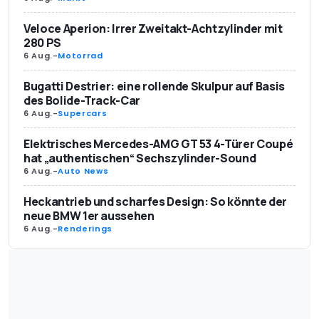
Veloce Aperion: Irrer Zweitakt-Achtzylinder mit
280 PS
6 Aug.
-
Motorrad
Bugatti Destrier: eine rollende Skulpur auf Basis
des Bolide-Track-Car
6 Aug.
-
Supercars
Elektrisches Mercedes-AMG GT 53 4-Türer Coupé
hat „authentischen“ Sechszylinder-Sound
6 Aug.
-
Auto News
Heckantrieb und scharfes Design: So könnte der
neue BMW 1er aussehen
6 Aug.
-
Renderings