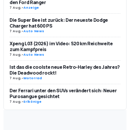
den Ford Ranger
7 Aug.
-
Anzeige
Die Super Bee ist zurück: Der neueste Dodge
Charger hat 600 PS
7 Aug.
-
Auto News
Xpeng L03 (2026) im Video: 520 km Reichweite
zum Kampfpreis
7 Aug.
-
Auto News
Ist das die coolste neue Retro-Harley des Jahres?
Die Deadwood rockt!
7 Aug.
-
Motorrad
Der Ferrari unter den SUVs verändert sich: Neuer
Purosangue gesichtet
7 Aug.
-
Erlkönige