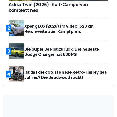
Adria Twin (2026): Kult-Campervan
komplett neu
Xpeng L03 (2026) im Video: 520 km
2
Reichweite zum Kampfpreis
Die Super Bee ist zurück: Der neueste
3
Dodge Charger hat 600 PS
Ist das die coolste neue Retro-Harley des
4
Jahres? Die Deadwood rockt!