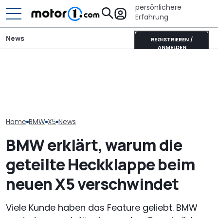
persönlichere
Erfahrung
News
REGISTRIEREN /
ANMELDEN
BMW X5: Neue
Pössl Roadstar XL Evo
BMW X5 G65 (2
Langversion für China hat
(2026): Der X wird
ersten Preise 
ein besonderes Extra
erwachsen
(Update)
Home
BMW
X5
News
BMW erklärt, warum die
geteilte Heckklappe beim
neuen X5 verschwindet
Viele Kunde haben das Feature geliebt. BMW