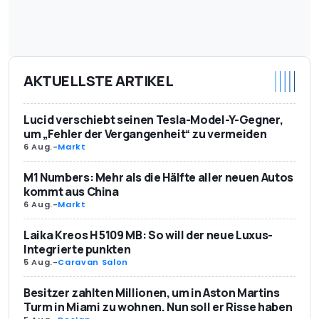
AKTUELLSTE ARTIKEL
Lucid verschiebt seinen Tesla-Model-Y-Gegner,
um „Fehler der Vergangenheit“ zu vermeiden
6 Aug.
-
Markt
M1 Numbers: Mehr als die Hälfte aller neuen Autos
kommt aus China
6 Aug.
-
Markt
Laika Kreos H 5109 MB: So will der neue Luxus-
Integrierte punkten
5 Aug.
-
Caravan Salon
Besitzer zahlten Millionen, um in Aston Martins
Turm in Miami zu wohnen. Nun soll er Risse haben