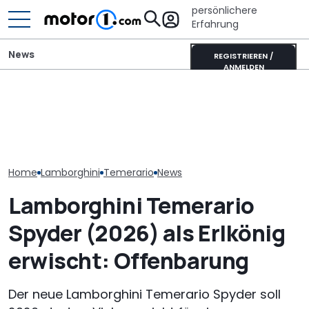
persönlichere
Erfahrung
News
REGISTRIEREN /
ANMELDEN
Lucid verschiebt seinen
Lamborghini Miura Tribut:
Tesla-Model-Y-Gegner,
Ist dieser Flie
Revuelto Miura 60° ehrt
um „Fehler der
von Larte sch
eine Legende
Vergangenheit“ zu
Understatem
vermeiden
Home
Lamborghini
Temerario
News
Lamborghini Temerario
Spyder (2026) als Erlkönig
erwischt: Offenbarung
Der neue Lamborghini Temerario Spyder soll