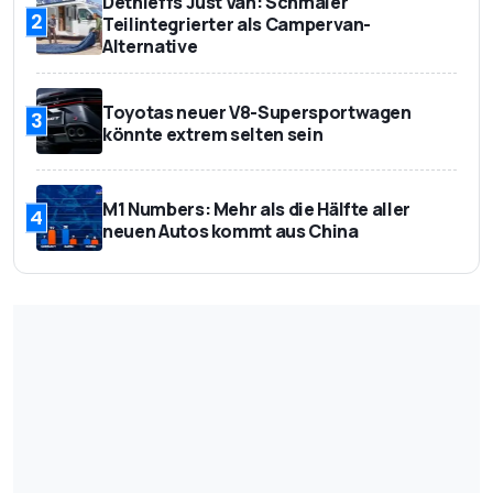
Dethleffs Just Van: Schmaler
2
Teilintegrierter als Campervan-
Alternative
Toyotas neuer V8-Supersportwagen
3
könnte extrem selten sein
M1 Numbers: Mehr als die Hälfte aller
4
neuen Autos kommt aus China