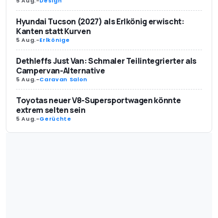
5 Aug.
-
Design
Hyundai Tucson (2027) als Erlkönig erwischt:
Kanten statt Kurven
5 Aug.
-
Erlkönige
Dethleffs Just Van: Schmaler Teilintegrierter als
Campervan-Alternative
5 Aug.
-
Caravan Salon
Toyotas neuer V8-Supersportwagen könnte
extrem selten sein
5 Aug.
-
Gerüchte