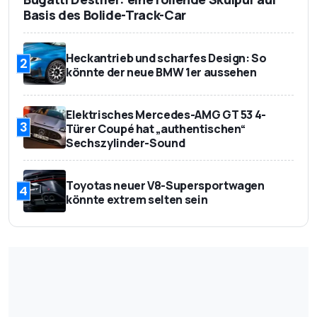
Basis des Bolide-Track-Car
Heckantrieb und scharfes Design: So
2
könnte der neue BMW 1er aussehen
Elektrisches Mercedes-AMG GT 53 4-
3
Türer Coupé hat „authentischen“
Sechszylinder-Sound
Toyotas neuer V8-Supersportwagen
4
könnte extrem selten sein