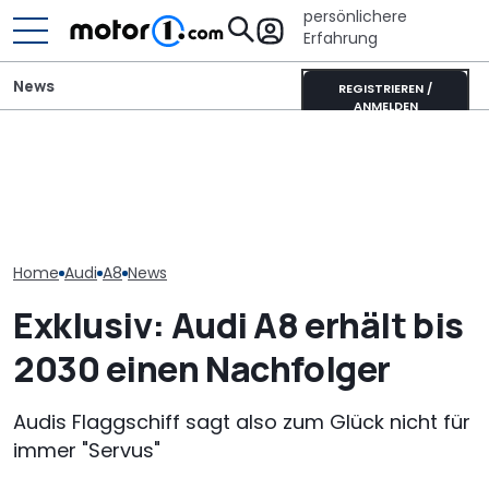
persönlichere
Erfahrung
News
REGISTRIEREN /
ANMELDEN
Neuer Audi Q8 kommt:
Adria Twin (2026): Kult-
Der neue A2 (2
Zweite Generation des
Campervan komplett
effizienteste A
SUV-Coupés bestätigt
neu
Zeiten, sagt A
Home
Audi
A8
News
Exklusiv: Audi A8 erhält bis
2030 einen Nachfolger
Audis Flaggschiff sagt also zum Glück nicht für
immer "Servus"