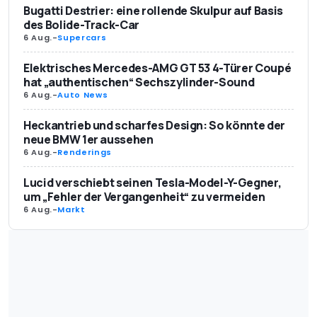
Bugatti Destrier: eine rollende Skulpur auf Basis
des Bolide-Track-Car
6 Aug.
-
Supercars
Elektrisches Mercedes-AMG GT 53 4-Türer Coupé
hat „authentischen“ Sechszylinder-Sound
6 Aug.
-
Auto News
Heckantrieb und scharfes Design: So könnte der
neue BMW 1er aussehen
6 Aug.
-
Renderings
Lucid verschiebt seinen Tesla-Model-Y-Gegner,
um „Fehler der Vergangenheit“ zu vermeiden
6 Aug.
-
Markt