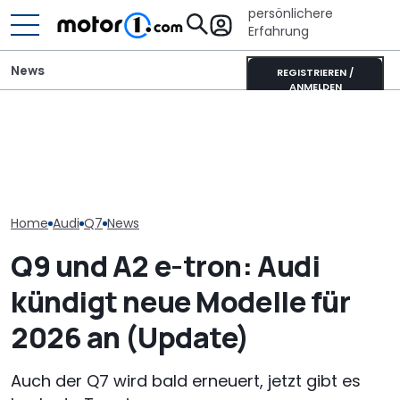
persönlichere
Erfahrung
News
REGISTRIEREN /
ANMELDEN
Audi Q7 (2027): Der
M1 Numbers: Mehr als die
BMW X5 vs. Aud
Innenraum der 3.
Hälfte aller neuen Autos
große SUV-Due
Generation im Detail
kommt aus China
neuen Genera
Home
Audi
Q7
News
Q9 und A2 e-tron: Audi
kündigt neue Modelle für
2026 an (Update)
Auch der Q7 wird bald erneuert, jetzt gibt es