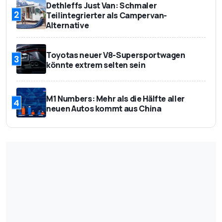
Dethleffs Just Van: Schmaler
2
Teilintegrierter als Campervan-
Alternative
Toyotas neuer V8-Supersportwagen
3
könnte extrem selten sein
M1 Numbers: Mehr als die Hälfte aller
4
neuen Autos kommt aus China