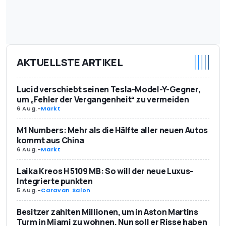
AKTUELLSTE ARTIKEL
Lucid verschiebt seinen Tesla-Model-Y-Gegner,
um „Fehler der Vergangenheit“ zu vermeiden
6 Aug.
-
Markt
M1 Numbers: Mehr als die Hälfte aller neuen Autos
kommt aus China
6 Aug.
-
Markt
Laika Kreos H 5109 MB: So will der neue Luxus-
Integrierte punkten
5 Aug.
-
Caravan Salon
Besitzer zahlten Millionen, um in Aston Martins
Turm in Miami zu wohnen. Nun soll er Risse haben