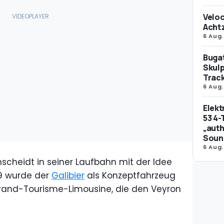
Veloc
Achtz
6 Aug.
Bugat
Skulp
Trac
6 Aug.
Elek
53 4-
„auth
Soun
6 Aug.
scheidt in seiner Laufbahn mit der Idee
09 wurde der
Galibier
als Konzeptfahrzeug
e Grand-Tourisme-Limousine, die den Veyron