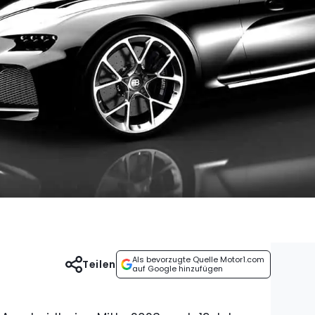
Als bevorzugte Quelle Motor1.com
Teilen
auf Google hinzufügen