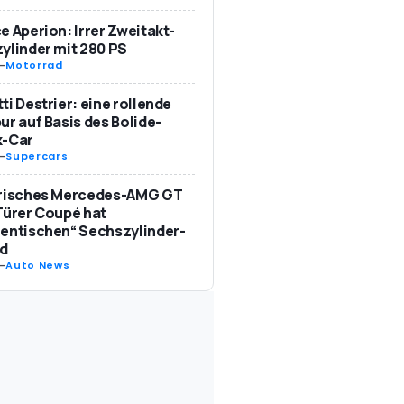
e Aperion: Irrer Zweitakt-
ylinder mit 280 PS
-
Motorrad
ti Destrier: eine rollende
ur auf Basis des Bolide-
k-Car
-
Supercars
trisches Mercedes-AMG GT
Türer Coupé hat
entischen“ Sechszylinder-
d
-
Auto News