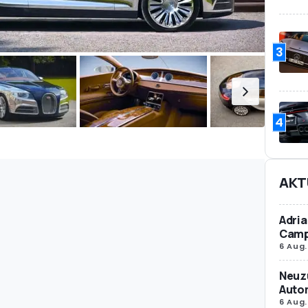
3
4
AKT
Adria
Camp
6 Aug.
Neuz
Autom
6 Aug.