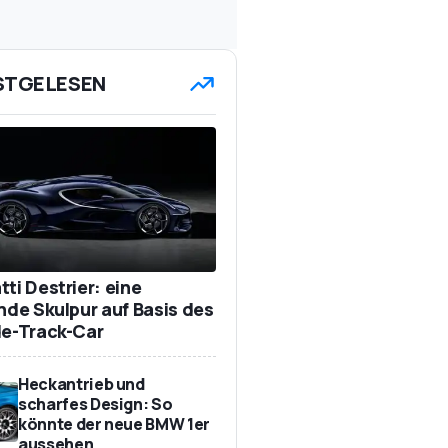
STGELESEN
ti Destrier: eine
ende Skulpur auf Basis des
de-Track-Car
Heckantrieb und
scharfes Design: So
könnte der neue BMW 1er
aussehen