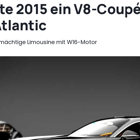
te 2015 ein V8-Coupé 
tlantic
mächtige Limousine mit W16-Motor