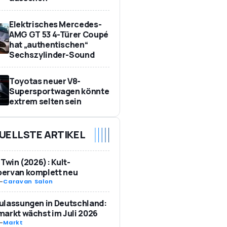
Elektrisches Mercedes-
AMG GT 53 4-Türer Coupé
hat „authentischen“
Sechszylinder-Sound
Toyotas neuer V8-
Supersportwagen könnte
extrem selten sein
UELLSTE ARTIKEL
 Twin (2026): Kult-
ervan komplett neu
-
Caravan Salon
ulassungen in Deutschland:
arkt wächst im Juli 2026
-
Markt