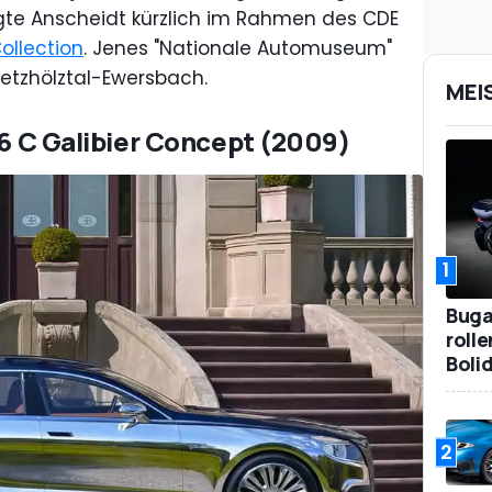
gte Anscheidt kürzlich im Rahmen des CDE
ollection
. Jenes "Nationale Automuseum"
ietzhölztal-Ewersbach.
MEI
16 C Galibier Concept (2009)
1
Bugat
roll
Boli
2