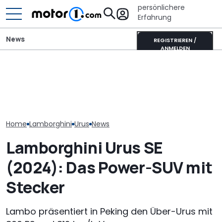
persönlichere
Erfahrung
News
REGISTRIEREN /
ANMELDEN
Ultimativer L
Ist dieser Flieder-Urus
Pössl Roadstar XL Evo
Murciélago st
von Larte schon
(2026): Der X wird
Verkauf: Wie vi
Understatement?
erwachsen
der SV mit
Handschaltun
Home
Lamborghini
Urus
News
Lamborghini Urus SE
(2024): Das Power-SUV mit
Stecker
Lambo präsentiert in Peking den Über-Urus mit