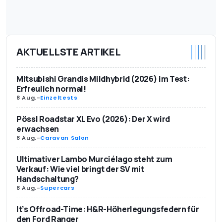
AKTUELLSTE ARTIKEL
Mitsubishi Grandis Mildhybrid (2026) im Test:
Erfreulich normal!
8 Aug.
-
Einzeltests
Pössl Roadstar XL Evo (2026): Der X wird
erwachsen
8 Aug.
-
Caravan Salon
Ultimativer Lambo Murciélago steht zum
Verkauf: Wie viel bringt der SV mit
Handschaltung?
8 Aug.
-
Supercars
It’s Offroad-Time: H&R-Höherlegungsfedern für
den Ford Ranger