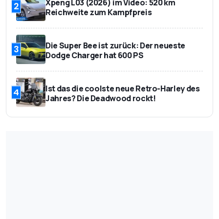
Xpeng L03 (2026) im Video: 520 km
2
Reichweite zum Kampfpreis
Die Super Bee ist zurück: Der neueste
3
Dodge Charger hat 600 PS
Ist das die coolste neue Retro-Harley des
4
Jahres? Die Deadwood rockt!