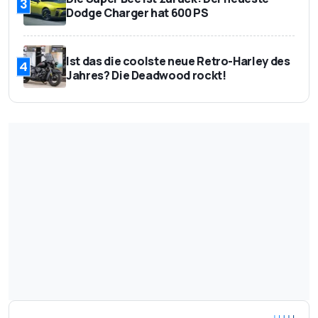
3
Dodge Charger hat 600 PS
Ist das die coolste neue Retro-Harley des
4
Jahres? Die Deadwood rockt!