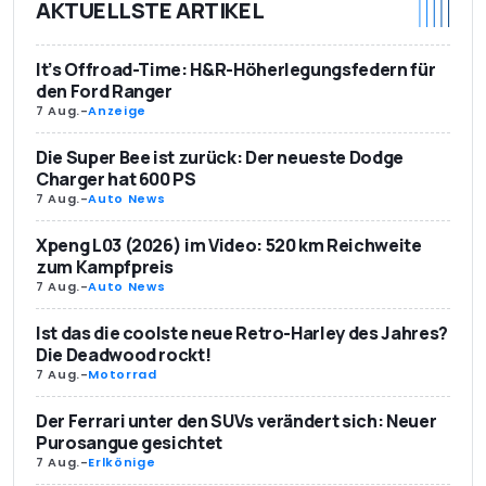
AKTUELLSTE ARTIKEL
It’s Offroad-Time: H&R-Höherlegungsfedern für
den Ford Ranger
7 Aug.
-
Anzeige
Die Super Bee ist zurück: Der neueste Dodge
Charger hat 600 PS
7 Aug.
-
Auto News
Xpeng L03 (2026) im Video: 520 km Reichweite
zum Kampfpreis
7 Aug.
-
Auto News
Ist das die coolste neue Retro-Harley des Jahres?
Die Deadwood rockt!
7 Aug.
-
Motorrad
Der Ferrari unter den SUVs verändert sich: Neuer
Purosangue gesichtet
7 Aug.
-
Erlkönige