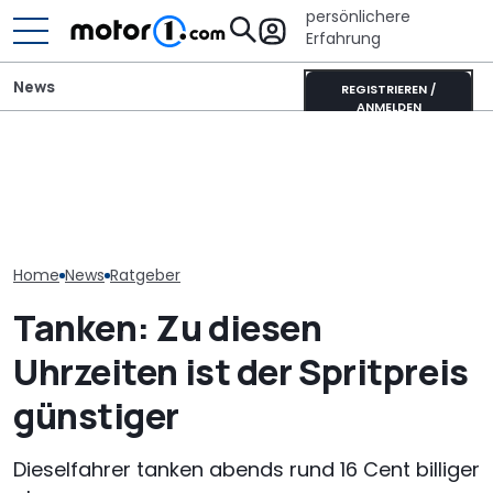
persönlichere
Erfahrung
News
REGISTRIEREN /
ANMELDEN
Defektes Auto verkaufen:
ADAC-Test 20
So gelingt der Verkauf
It’s Offroad-Time: H&R-
Unbewirtscha
auch ohne
Höherlegungsfedern für
Rastplätze an
funktionierendes
den Ford Ranger
Autobahnen
Fahrzeug
Home
News
Ratgeber
Tanken: Zu diesen
Uhrzeiten ist der Spritpreis
günstiger
Dieselfahrer tanken abends rund 16 Cent billiger