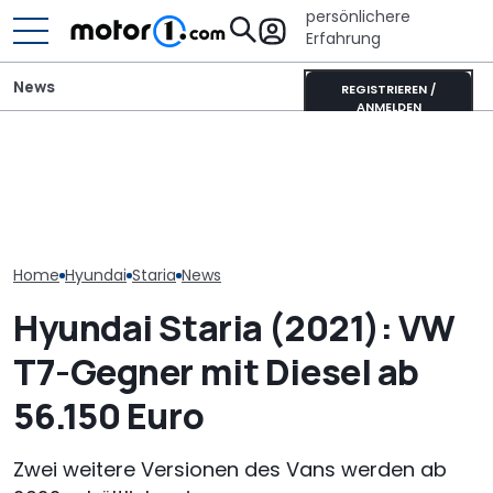
persönlichere
Erfahrung
News
REGISTRIEREN /
ANMELDEN
Hyundai Tucson (2027)
Laika Kreos H 5109 MB: So
Hyundai Santa
als Erlkönig erwischt:
will der neue Luxus-
startet mit o
Kanten statt Kurven
Integrierte punkten
Ausstattungs
Home
Hyundai
Staria
News
Hyundai Staria (2021): VW
T7-Gegner mit Diesel ab
56.150 Euro
Zwei weitere Versionen des Vans werden ab