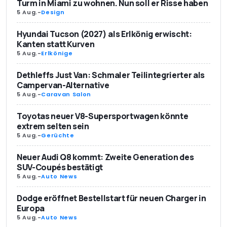
Turm in Miami zu wohnen. Nun soll er Risse haben
5 Aug.
-
Design
Hyundai Tucson (2027) als Erlkönig erwischt:
Kanten statt Kurven
5 Aug.
-
Erlkönige
Dethleffs Just Van: Schmaler Teilintegrierter als
Campervan-Alternative
5 Aug.
-
Caravan Salon
Toyotas neuer V8-Supersportwagen könnte
extrem selten sein
5 Aug.
-
Gerüchte
Neuer Audi Q8 kommt: Zweite Generation des
SUV-Coupés bestätigt
5 Aug.
-
Auto News
Dodge eröffnet Bestellstart für neuen Charger in
Europa
5 Aug.
-
Auto News