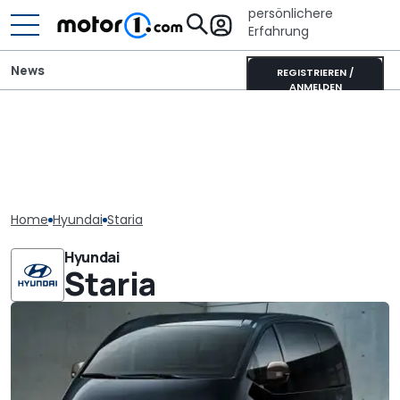
persönlichere
Erfahrung
News
REGISTRIEREN /
ANMELDEN
Home
Hyundai
Staria
Hyundai
Staria