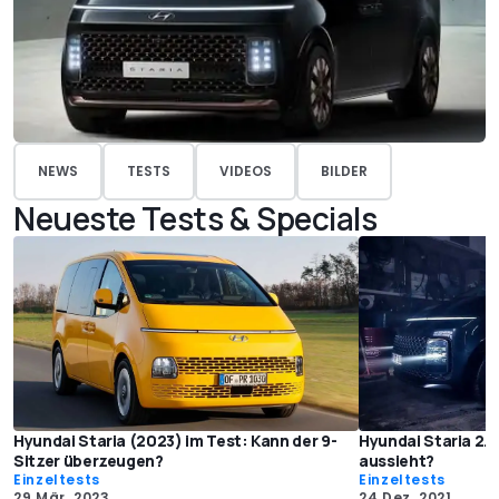
NEWS
TESTS
VIDEOS
BILDER
Neueste Tests & Specials
Hyundai Staria (2023) im Test: Kann der 9-
Hyundai Staria 2.2
Sitzer überzeugen?
aussieht?
Einzeltests
Einzeltests
29 Mär. 2023
24 Dez. 2021