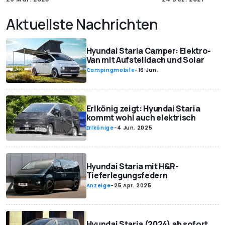
Aktuellste Nachrichten
Hyundai Staria Camper: Elektro-
Van mit Aufstelldach und Solar
Campingmobile
-
16 Jan.
Erlkönig zeigt: Hyundai Staria
kommt wohl auch elektrisch
Erlkönige
-
4 Jun. 2025
Hyundai Staria mit H&R-
Tieferlegungsfedern
Anzeige
-
25 Apr. 2025
Hyundai Staria (2024) ab sofort