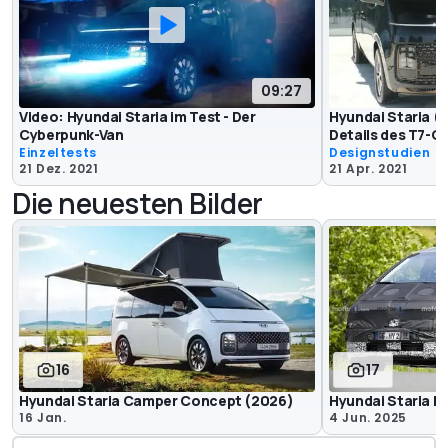
09:27
Video: Hyundai Staria im Test - Der
Hyundai Staria (2
Cyberpunk-Van
Details des T7-G
Einzeltests
Designstudien
21 Dez. 2021
21 Apr. 2021
Die neuesten Bilder
16
17
Hyundai Staria Camper Concept (2026)
Hyundai Staria E
16 Jan.
4 Jun. 2025