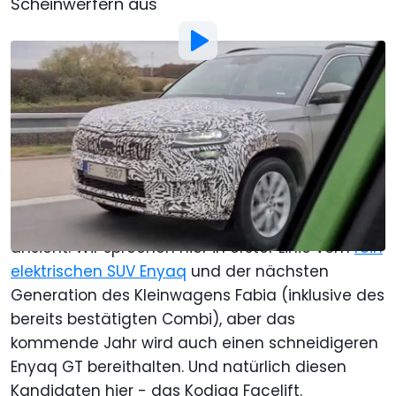
Scheinwerfern aus
Von
:
Stefan Wagner
8. Dez. 2020
um
11:18 Uhr
Als bevorzugte Quelle Motor1.com
auf Google hinzufügen
2021 wird ein ziemlich wichtiges Jahr für
Skoda
,
vor allem, wenn man sich die Neuerscheinungen
ansieht. Wir sprechen hier in erster Linie vom
rein
elektrischen SUV Enyaq
und der nächsten
Generation des Kleinwagens Fabia (inklusive des
bereits bestätigten Combi), aber das
kommende Jahr wird auch einen schneidigeren
Enyaq GT bereithalten. Und natürlich diesen
Kandidaten hier - das Kodiaq Facelift.