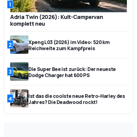
1
Adria Twin (2026): Kult-Campervan
komplett neu
Xpeng L03 (2026) im Video: 520 km
2
Reichweite zum Kampfpreis
Die Super Bee ist zurück: Der neueste
3
Dodge Charger hat 600 PS
Ist das die coolste neue Retro-Harley des
4
Jahres? Die Deadwood rockt!