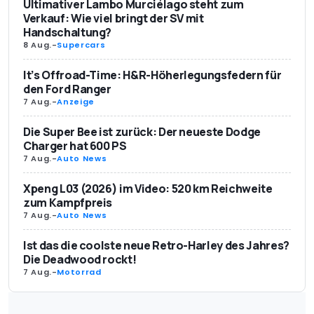
Ultimativer Lambo Murciélago steht zum
Verkauf: Wie viel bringt der SV mit
Handschaltung?
8 Aug.
-
Supercars
It’s Offroad-Time: H&R-Höherlegungsfedern für
den Ford Ranger
7 Aug.
-
Anzeige
Die Super Bee ist zurück: Der neueste Dodge
Charger hat 600 PS
7 Aug.
-
Auto News
Xpeng L03 (2026) im Video: 520 km Reichweite
zum Kampfpreis
7 Aug.
-
Auto News
Ist das die coolste neue Retro-Harley des Jahres?
Die Deadwood rockt!
7 Aug.
-
Motorrad