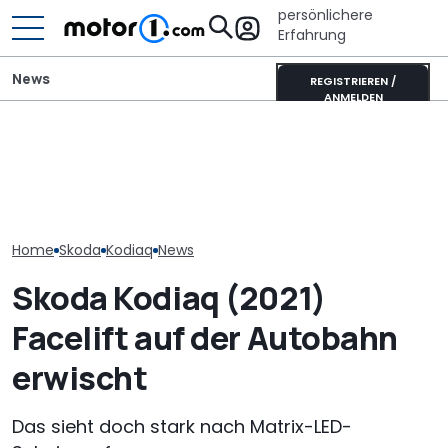
persönlichere
Erfahrung
News
REGISTRIEREN /
ANMELDEN
Autobauer m
700 Stunden Handarbeit:
Mitsubishi Grandis
langsamer ma
Dieser Skoda Kodiaq
Mildhybrid (2026) im Test:
bevor die Zuve
besteht aus Papier
Erfreulich normal!
noch weiter si
Home
Skoda
Kodiaq
News
Skoda Kodiaq (2021)
Facelift auf der Autobahn
erwischt
Das sieht doch stark nach Matrix-LED-